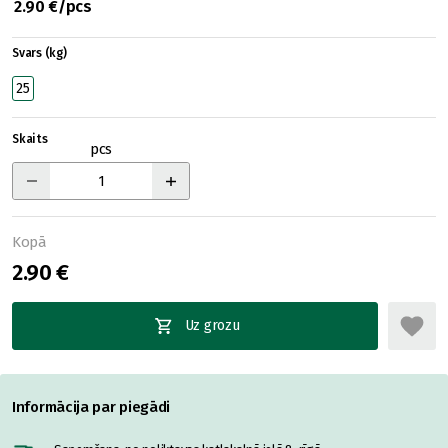
2.90 €/pcs
Svars (kg)
25
Skaits
pcs
Kopā
2.90 €
Uz grozu
Informācija par piegādi