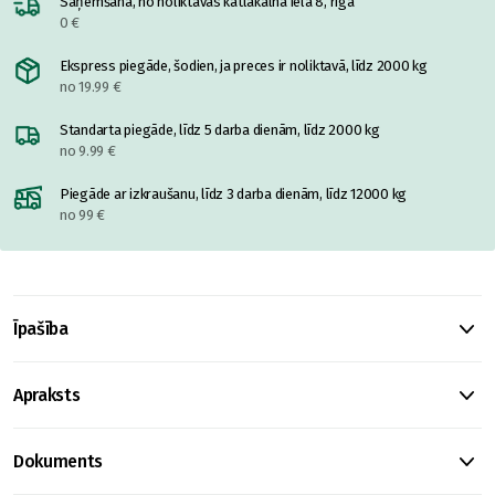
Saņemšana, no noliktavas katlakalnā ielā 8, rīgā
0 €
Ekspress piegāde, šodien, ja preces ir noliktavā, līdz 2000 kg
no 19.99 €
Standarta piegāde, līdz 5 darba dienām, līdz 2000 kg
no 9.99 €
Piegāde ar izkraušanu, līdz 3 darba dienām, līdz 12000 kg
no 99 €
Īpašība
Apraksts
Dokuments