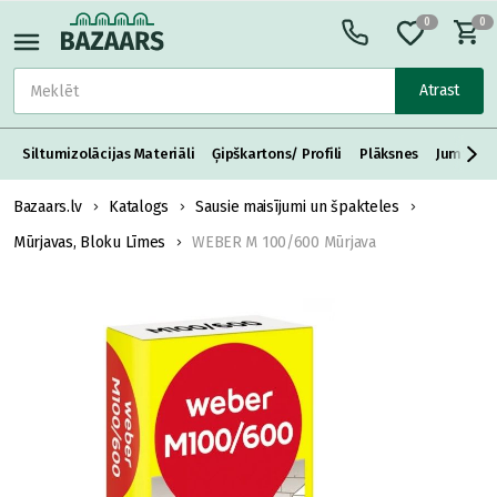
0
0
Atrast
Siltumizolācijas Materiāli
Ģipškartons/ Profili
Plāksnes
Jumta S
Bazaars.lv
Katalogs
Sausie maisījumi un špakteles
Mūrjavas, Bloku Līmes
WEBER M 100/600 Mūrjava