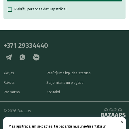
Piekrītu
personas datu apstrādei
+371 29334440
Akcijas
Pasūtījuma izpildes statuss
Raksts
Saņemšana un piegāde
Par mums
Kontakti
© 2026 Bazaars
×
Konfidencialitāte
powered by
Mēs apstrādājam sīkdatnes, lai padarītu mūsu vietni ērtāku un