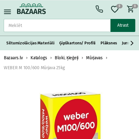
0
0
Atrast
Siltumizolācijas Materiāli
Ģipškartons/ Profili
Plāksnes
Jumta S
Bazaars.lv
Katalogs
Bloki, Ķieģeļi
Mūrjavas
WEBER M 100/600 Mūrjava 25kg