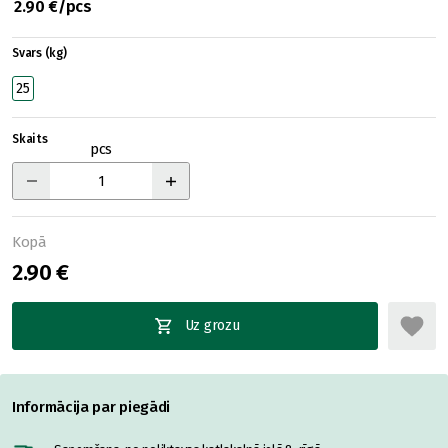
2.90 €/pcs
Svars (kg)
25
Skaits
pcs
Kopā
2.90 €
Uz grozu
Informācija par piegādi