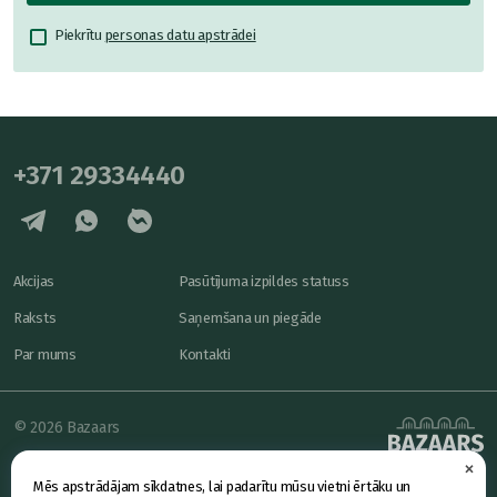
Piekrītu
personas datu apstrādei
+371 29334440
Akcijas
Pasūtījuma izpildes statuss
Raksts
Saņemšana un piegāde
Par mums
Kontakti
© 2026 Bazaars
×
Konfidencialitāte
powered by
Mēs apstrādājam sīkdatnes, lai padarītu mūsu vietni ērtāku un