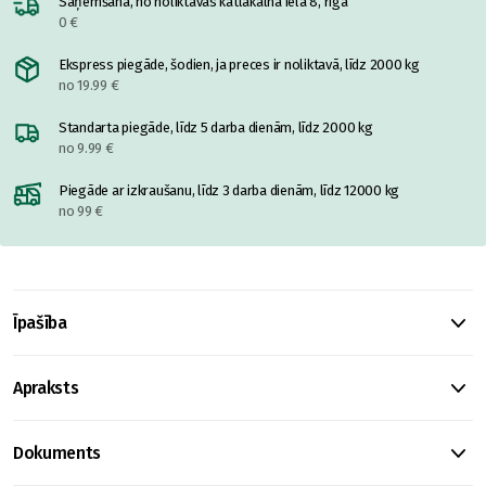
Saņemšana, no noliktavas katlakalnā ielā 8, rīgā
0 €
Ekspress piegāde, šodien, ja preces ir noliktavā, līdz 2000 kg
no 19.99 €
Standarta piegāde, līdz 5 darba dienām, līdz 2000 kg
no 9.99 €
Piegāde ar izkraušanu, līdz 3 darba dienām, līdz 12000 kg
no 99 €
Īpašība
Apraksts
Dokuments