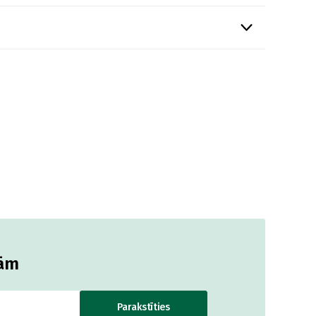
jām
Parakstīties