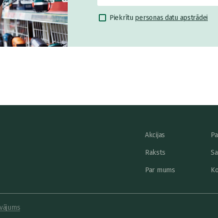
Piekrītu
personas datu apstrādei
Akcijas
Pa
Raksts
Sa
Par mums
Ko
vājums