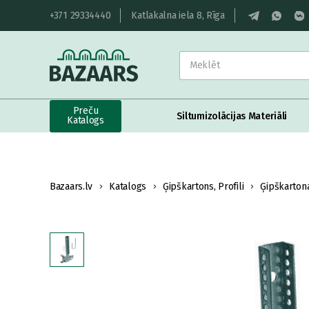
+371 29334440
Katlakalna iela 8, Rīga
Preču
Siltumizolācijas Materiāli
Katalogs
Bazaars.lv
Katalogs
Ģipškartons, Profili
Ģipškartona