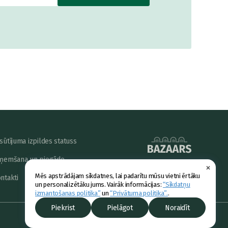
sūtījuma izpildes statuss
ņemšana un piegāde
×
powered by
Mēs apstrādājam sīkdatnes, lai padarītu mūsu vietni ērtāku
ntakti
un personalizētāku jums. Vairāk informācijas:
“Sīkdatņu
izmantošanas politika”
un
“Privātuma politika”.
.
Piekrist
Pielāgot
Noraidīt