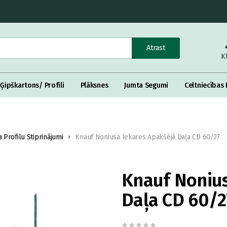
Atrast
K
Ģipškartons/ Profili
Plāksnes
Jumta Segumi
Celtniecības 
 Profilu Stiprinājumi
Knauf Noniusa Iekares Apakšējā Daļa CD 60/27
Knauf Nonius
Daļa CD 60/