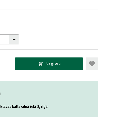
Uz grozu
i
tavas katlakalnā ielā 8, rīgā