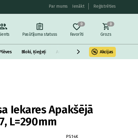
Par mums
Ienākt
Reģistrēties
0
0
lients
Pasūtījuma statuss
Favorīti
Grozs
Plēves
Bloki, Ķieģeļi
Armatūra un metāls
Akcijas
Fasādes Siltināš
a Iekares Apakšējā
27, L=290mm
PS14K