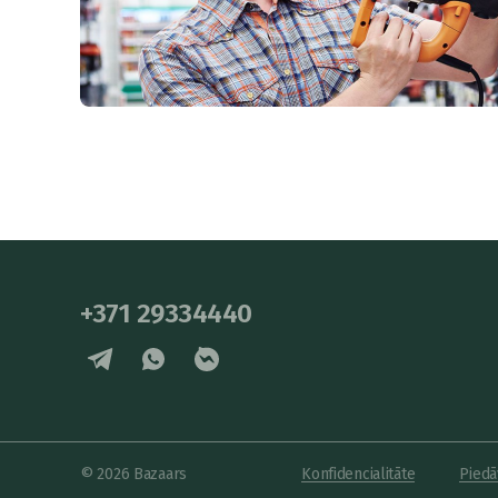
+371 29334440
© 2026 Bazaars
Konfidencialitāte
Piedā