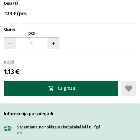
Cena (€)
1.13 €/pcs
Skaits
pcs
Kopā
1.13 €
Uz grozu
Informācija par piegādi
Saņemšana, no noliktavas katlakalnā ielā 8, rīgā
0 €