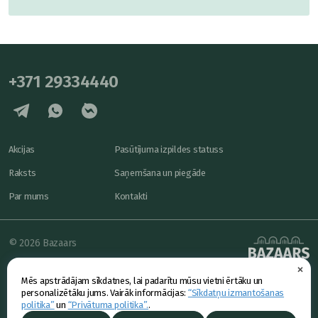
+371 29334440
Akcijas
Pasūtījuma izpildes statuss
Raksts
Saņemšana un piegāde
Par mums
Kontakti
© 2026 Bazaars
×
Konfidencialitāte
powered by
Mēs apstrādājam sīkdatnes, lai padarītu mūsu vietni ērtāku un
Piedāvājums
personalizētāku jums. Vairāk informācijas:
“Sīkdatņu izmantošanas
politika”
un
“Privātuma politika”.
.