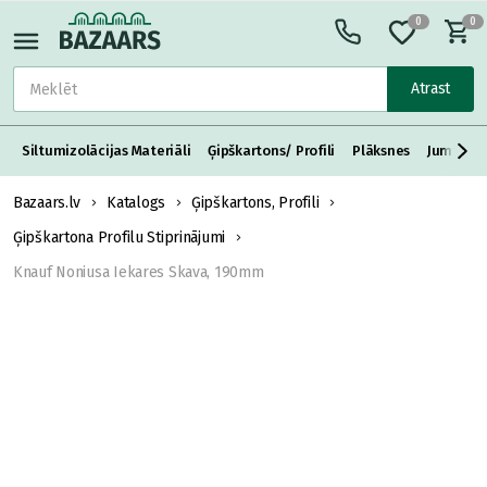
0
0
Atrast
Siltumizolācijas Materiāli
Ģipškartons/ Profili
Plāksnes
Jumta S
Bazaars.lv
Katalogs
Ģipškartons, Profili
Ģipškartona Profilu Stiprinājumi
Knauf Noniusa Iekares Skava, 190mm