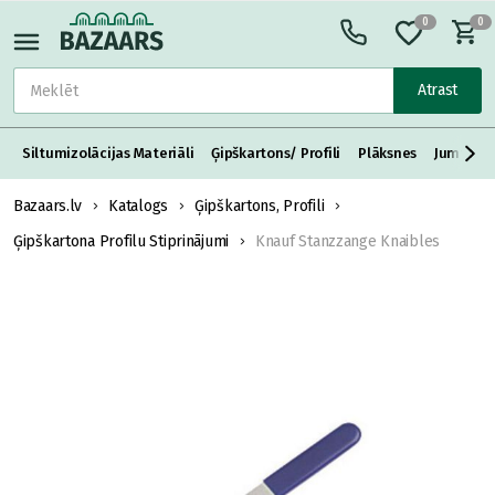
0
0
Atrast
Siltumizolācijas Materiāli
Ģipškartons/ Profili
Plāksnes
Jumta S
Bazaars.lv
Katalogs
Ģipškartons, Profili
Ģipškartona Profilu Stiprinājumi
Knauf Stanzzange Knaibles