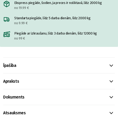
Ekspress piegāde, šodien, ja preces ir noliktavā, līdz 2000 kg
no 19.99 €
Standarta piegāde, līdz 5 darba dienām, līdz 2000 kg
no 9.99 €
Piegāde ar izkraušanu, līdz 3 darba dienām, līdz 12000 kg
no 99 €
Īpašība
Apraksts
Dokuments
Atsauksmes