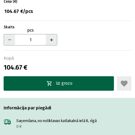
Cena (€)
104.67 €/pcs
Skaits
pcs
Kopā
104.67 €
Uz grozu
Informācija par piegādi
Saņemšana, no noliktavas katlakalnā ielā 8, rīgā
0 €