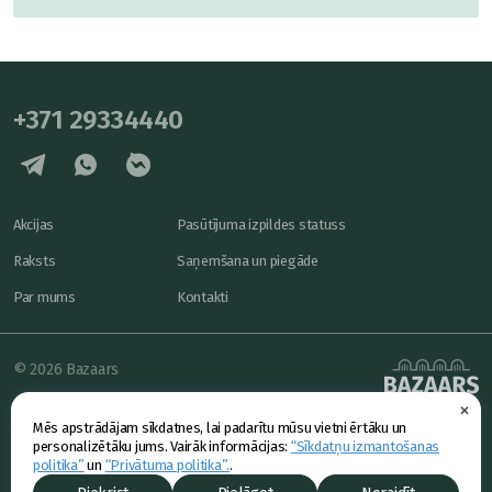
+371 29334440
Akcijas
Pasūtījuma izpildes statuss
Raksts
Saņemšana un piegāde
Par mums
Kontakti
© 2026 Bazaars
×
Konfidencialitāte
powered by
Mēs apstrādājam sīkdatnes, lai padarītu mūsu vietni ērtāku un
Piedāvājums
personalizētāku jums. Vairāk informācijas:
“Sīkdatņu izmantošanas
politika”
un
“Privātuma politika”.
.