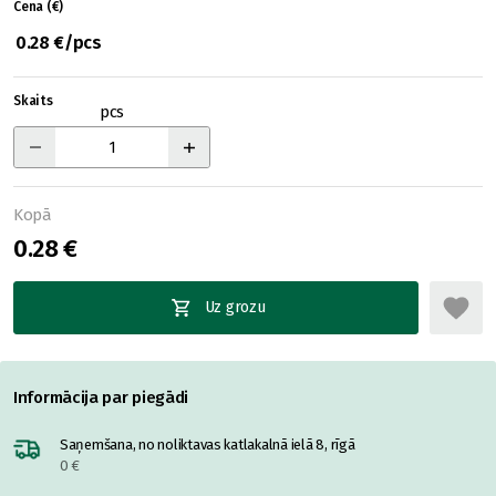
Cena (€)
0.28 €/pcs
Skaits
pcs
Kopā
0.28 €
Uz grozu
Informācija par piegādi
Saņemšana, no noliktavas katlakalnā ielā 8, rīgā
0 €