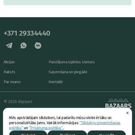
+371 29334440
Akcijas
Pasūtījuma izpildes statuss
Raksts
Saņemšana un piegāde
Par mums
Kontakti
© 2026 Bazaars
×
Konfidencialitāte
powered by
Mēs apstrādājam sīkdatnes, lai padarītu mūsu vietni ērtāku un
Piedāvājums
personalizētāku jums. Vairāk informācijas:
“Sīkdatņu izmantošanas
politika”
un
“Privātuma politika”.
.