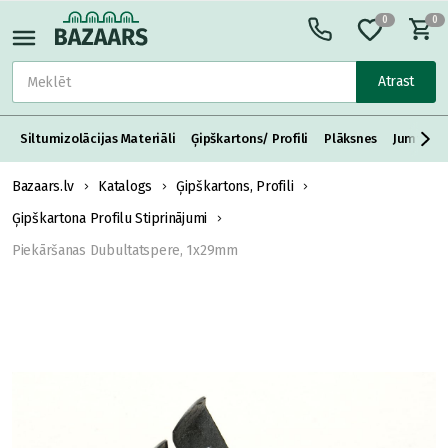
0
0
Atrast
Siltumizolācijas Materiāli
Ģipškartons/ Profili
Plāksnes
Jumta S
Bazaars.lv
Katalogs
Ģipškartons, Profili
Ģipškartona Profilu Stiprinājumi
Piekāršanas Dubultatspere, 1x29mm