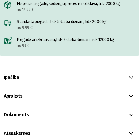
Ekspress piegāde, šodien, ja preces ir noliktavā, līdz 2000 kg
no 19.99 €
Standarta piegāde, līdz 5 darba dienām, līdz 2000 kg
no 9.99 €
Piegāde ar izkraušanu, līdz 3 darba dienām, līdz 12000 kg
no 99 €
Īpašība
Apraksts
Dokuments
Atsauksmes