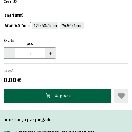
Cena (€)
Izmēri (mm)
60x60x0.7mm
125x60x1mm
75x60x1mm
Skaits
pcs
Kopā
0.00 €
Uz grozu
Informācija par piegādi