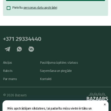
Piekrītu
personas datu apstrādei
+371 29334440
Akcijas
Pasūtījuma izpildes statuss
Raksts
Saņemšana un piegāde
Par mums
Kontakti
© 2026 Bazaars
×
Konfidencialitāte
powered by
Mēs apstrādājam sīkdatnes, lai padarītu mūsu vietni ērtāku un