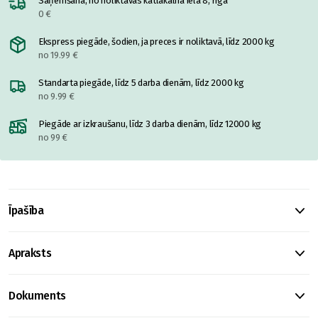
Saņemšana, no noliktavas katlakalnā ielā 8, rīgā
0 €
Ekspress piegāde, šodien, ja preces ir noliktavā, līdz 2000 kg
no 19.99 €
Standarta piegāde, līdz 5 darba dienām, līdz 2000 kg
no 9.99 €
Piegāde ar izkraušanu, līdz 3 darba dienām, līdz 12000 kg
no 99 €
Īpašība
Apraksts
Dokuments