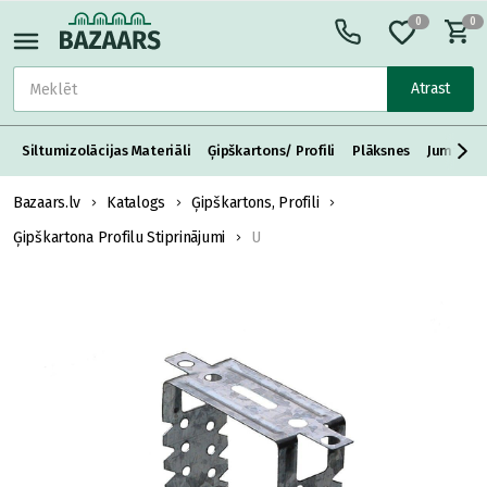
0
0
Atrast
Siltumizolācijas Materiāli
Ģipškartons/ Profili
Plāksnes
Jumta S
Bazaars.lv
Katalogs
Ģipškartons, Profili
Ģipškartona Profilu Stiprinājumi
U