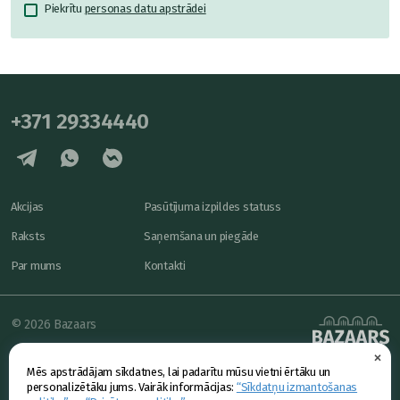
Piekrītu
personas datu apstrādei
+371 29334440
Akcijas
Pasūtījuma izpildes statuss
Raksts
Saņemšana un piegāde
Par mums
Kontakti
© 2026 Bazaars
×
Konfidencialitāte
powered by
Mēs apstrādājam sīkdatnes, lai padarītu mūsu vietni ērtāku un
Piedāvājums
personalizētāku jums. Vairāk informācijas:
“Sīkdatņu izmantošanas