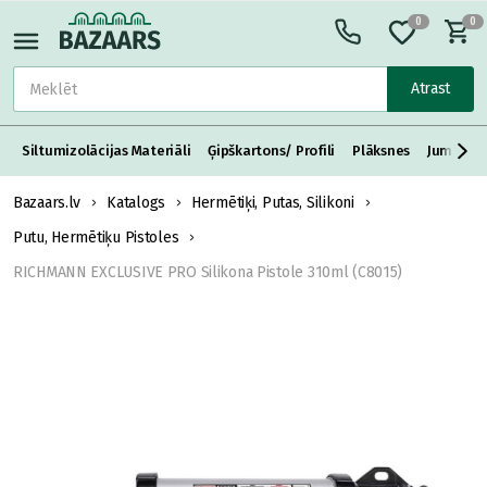
0
0
Atrast
Siltumizolācijas Materiāli
Ģipškartons/ Profili
Plāksnes
Jumta S
Bazaars.lv
Katalogs
Hermētiķi, Putas, Silikoni
Putu, Hermētiķu Pistoles
RICHMANN EXCLUSIVE PRO Silikona Pistole 310ml (C8015)