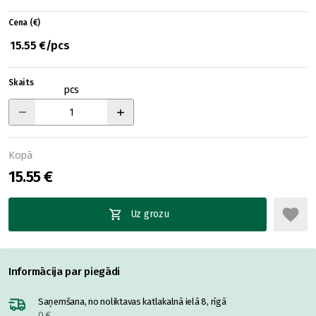
Cena (€)
15.55 €/pcs
Skaits
pcs
Kopā
15.55 €
Uz grozu
Informācija par piegādi
Saņemšana, no noliktavas katlakalnā ielā 8, rīgā
0 €