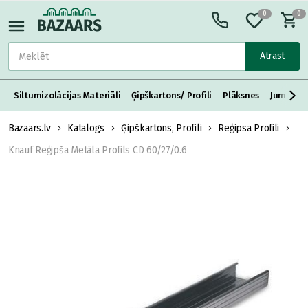
0
0
Atrast
Siltumizolācijas Materiāli
Ģipškartons/ Profili
Plāksnes
Jumta S
Bazaars.lv
Katalogs
Ģipškartons, Profili
Reģipsa Profili
Knauf Reģipša Metāla Profils CD 60/27/0.6