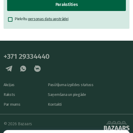
Parakstīties
Piekrītu
personas datu apstrādei
+371 29334440
Akcijas
Pasūtījuma izpildes statuss
Raksts
Saņemšana un piegāde
Par mums
Kontakti
© 2026 Bazaars