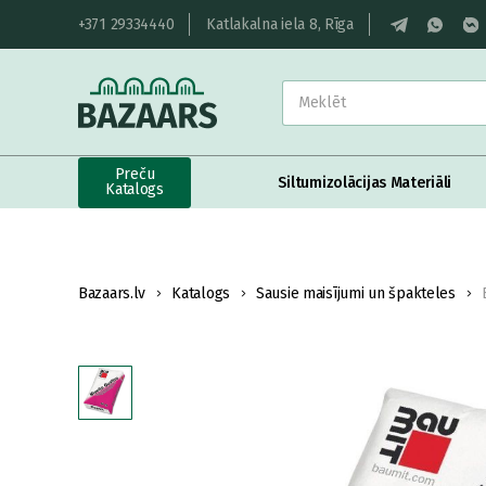
+371 29334440
Katlakalna iela 8, Rīga
Preču
Siltumizolācijas Materiāli
Katalogs
Bazaars.lv
Katalogs
Sausie maisījumi un špakteles