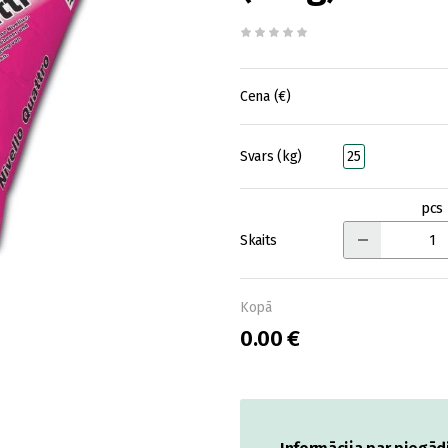
Cena (€)
Svars (kg)
25
pcs
Skaits
Kopā
0.00 €