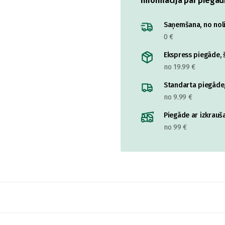
Informācija par piegād
Saņemšana, no nolik
0 €
Ekspress piegāde, š
no 19.99 €
Standarta piegāde,
no 9.99 €
Piegāde ar izkrauša
no 99 €