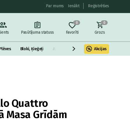
Par mums
Ienākt
Reģistrēties
0
0
lients
Pasūtījuma statuss
Favorīti
Grozs
Plēves
Bloki, Ķieģeļi
Armatūra un metāls
Akcijas
Fasādes Siltināš
lo Quattro
šā Masa Grīdām