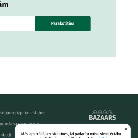
jām
Parakstīties
sūtījuma izpildes statuss
ņemšana un piegāde
×
powered by
Mēs apstrādājam sīkdatnes, lai padarītu mūsu vietni ērtāku
ntakti