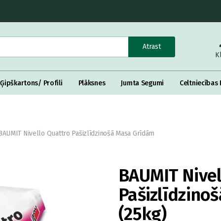
Atrast
K
Ģipškartons/ Profili
Plāksnes
Jumta Segumi
Celtniecības 
BAUMIT Nivello Quattro Pašizlīdzinošā Masa Grīdām
BAUMIT Nivel
Pašizlīdzino
(25kg)