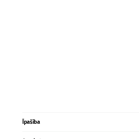
Īpašība