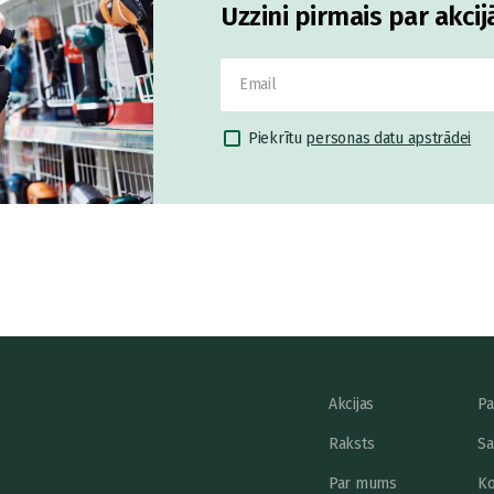
Uzzini pirmais par akci
Piekrītu
personas datu apstrādei
Akcijas
Pa
Raksts
Sa
Par mums
Ko