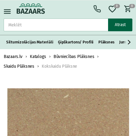
0
0
Atrast
Siltumizolācijas Materiāli
Ģipškartons/ Profili
Plāksnes
Jumta S
Bazaars.lv
Katalogs
Būvniecības Plāksnes
Skaidu Plāksnes
Kokskaidu Plāksne