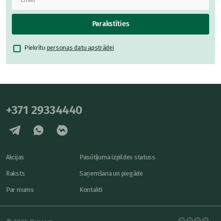
Parakstīties
Piekrītu
personas datu apstrādei
+371 29334440
Akcijas
Pasūtījuma izpildes statuss
Raksts
Saņemšana un piegāde
Par mums
Kontakti