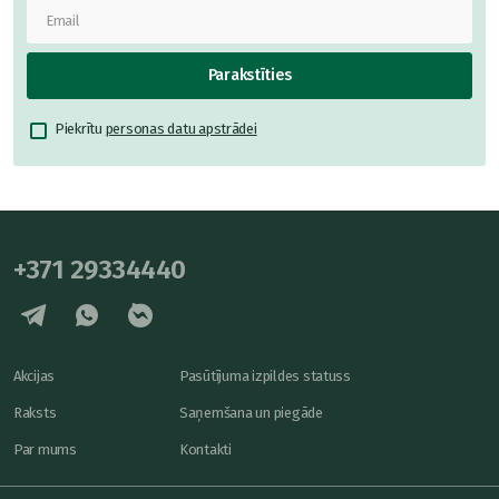
Parakstīties
Piekrītu
personas datu apstrādei
+371 29334440
Akcijas
Pasūtījuma izpildes statuss
Raksts
Saņemšana un piegāde
Par mums
Kontakti