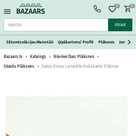
0
0
Atrast
Siltumizolācijas Materiāli
Ģipškartons/ Profili
Plāksnes
Jumta S
Bazaars.lv
Katalogs
Būvniecības Plāksnes
Skaidu Plāksnes
Swiss Krono Laminēta Kokskaidu Plāksne