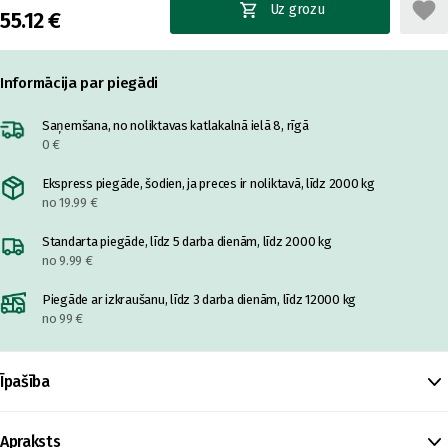
Uz grozu
55.12 €
Informācija par piegādi
Saņemšana, no noliktavas katlakalnā ielā 8, rīgā
0 €
Ekspress piegāde, šodien, ja preces ir noliktavā, līdz 2000 kg
no 19.99 €
Standarta piegāde, līdz 5 darba dienām, līdz 2000 kg
no 9.99 €
Piegāde ar izkraušanu, līdz 3 darba dienām, līdz 12000 kg
no 99 €
Īpašība
Apraksts