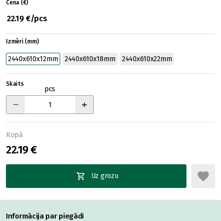
Cena (€)
22.19 €/pcs
Izmēri (mm)
2440x610x12mm
2440x610x18mm
2440x610x22mm
Skaits
pcs
Kopā
22.19 €
Uz grozu
Informācija par piegādi