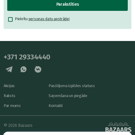
Parakstīties
Piekrītu
personas datu apstrādei
+371 29334440
Akcijas
Pasūtījuma izpildes statuss
Raksts
Saņemšana un piegāde
Par mums
Kontakti
© 2026 Bazaars