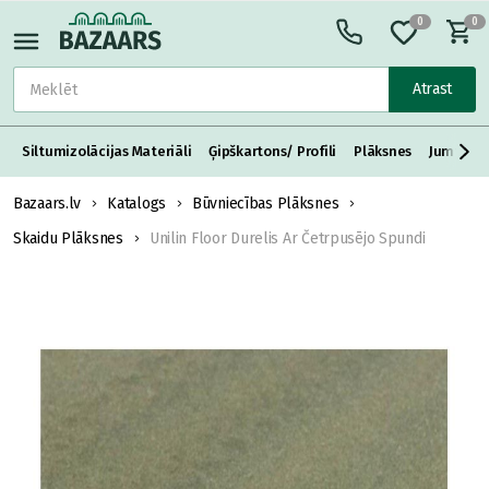
0
0
Atrast
Siltumizolācijas Materiāli
Ģipškartons/ Profili
Plāksnes
Jumta S
Bazaars.lv
Katalogs
Būvniecības Plāksnes
Skaidu Plāksnes
Unilin Floor Durelis Ar Četrpusējo Spundi