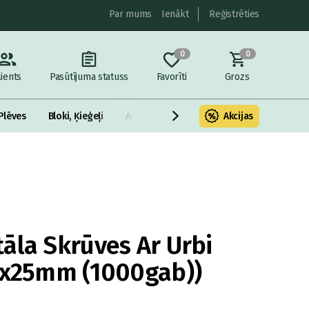
Par mums
Ienākt
Reģistrēties
0
0
lients
Pasūtījuma statuss
Favorīti
Grozs
Plēves
Bloki, Ķieģeļi
Armatūra un metāls
Akcijas
Fasādes Siltināš
āla Skrūves Ar Urbi
5x25mm (1000gab))