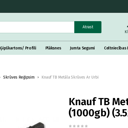
Atrast
K
Ģipškartons/ Profili
Plāksnes
Jumta Segumi
Celtniecības 
Skrūves Reģipsim
Knauf TB Metāla Skrūves Ar Urbi
Knauf TB Met
(1000gb) (3.