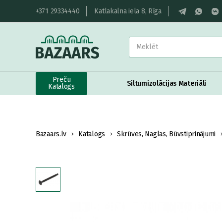
+371 29334440
Katlakalna iela 8, Rīga
Preču
Siltumizolācijas Materiāli
Katalogs
Bazaars.lv
Katalogs
Skrūves, Naglas, Būvstiprinājumi