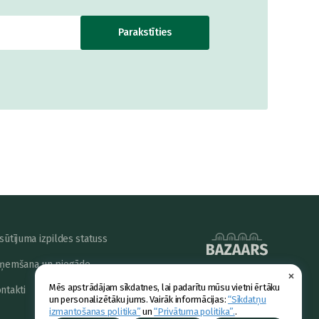
Parakstīties
sūtījuma izpildes statuss
ņemšana un piegāde
×
powered by
Mēs apstrādājam sīkdatnes, lai padarītu mūsu vietni ērtāku
ntakti
un personalizētāku jums. Vairāk informācijas:
“Sīkdatņu
izmantošanas politika”
un
“Privātuma politika”.
.