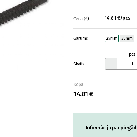
14.81 €/pcs
Cena (€)
Garums
25mm
35mm
pcs
Skaits
Kopā
14.81 €
Informācija par piegād