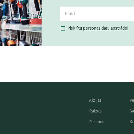
Piekrītu
personas datu apstrādei
Akcijas
Pa
Raksts
Sa
Par mums
Ko