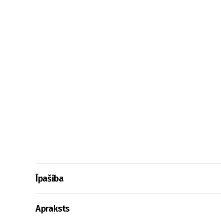
Īpašība
Apraksts