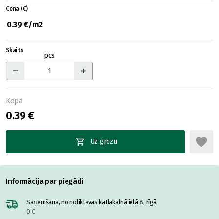
Cena (€)
0.39 €/m2
Skaits
pcs
Kopā
0.39 €
Uz grozu
Informācija par piegādi
Saņemšana, no noliktavas katlakalnā ielā 8, rīgā
0 €