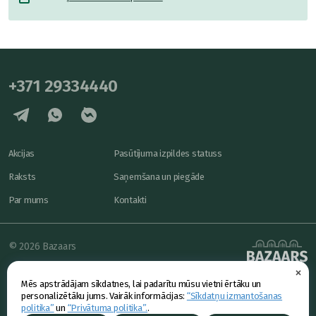
+371 29334440
Akcijas
Pasūtījuma izpildes statuss
Raksts
Saņemšana un piegāde
Par mums
Kontakti
© 2026 Bazaars
×
Konfidencialitāte
powered by
Mēs apstrādājam sīkdatnes, lai padarītu mūsu vietni ērtāku un
Piedāvājums
personalizētāku jums. Vairāk informācijas:
“Sīkdatņu izmantošanas
politika”
un
“Privātuma politika”.
.