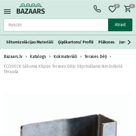
0
0
Atrast
Siltumizolācijas Materiāli
Ģipškartons/ Profili
Plāksnes
Jumta S
Bazaars.lv
Katalogs
Kokmateriāli
Terases Dēļi
ECODECK Sākuma Klipsis Terases Dēļu Stiprināšanai Nerūsējošā
Tērauda