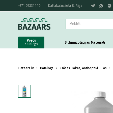
+371 29334440
Katlakalna iela 8, Rīga
Preču
Siltumizolācijas Materiāli
Katalogs
Bazaars.lv
Katalogs
Krāsas, Lakas, Antiseptiķi, Eļļas