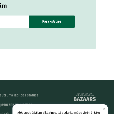
jām
Parakstīties
sūtījuma izpildes statuss
ņemšana un piegāde
×
powered by
Mēs apstrādājam sīkdatnes, lai padarītu mūsu vietni ērtāku
ntakti