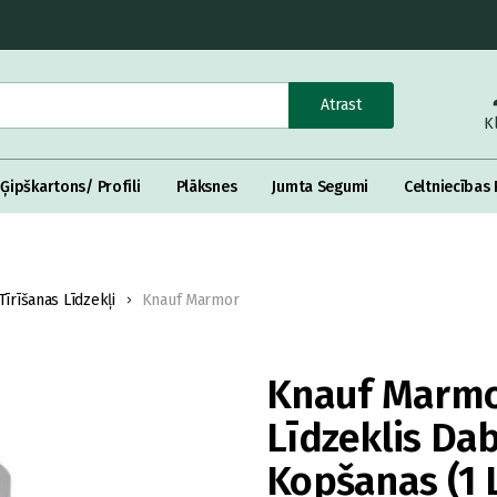
Atrast
K
Ģipškartons/ Profili
Plāksnes
Jumta Segumi
Celtniecības 
Tīrīšanas Līdzekļi
Knauf Marmor
Knauf Marmo
Līdzeklis Da
Kopšanas (1 