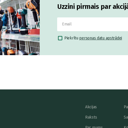
Uzzini pirmais par akci
Piekrītu
personas datu apstrādei
Akcijas
Pa
Raksts
Sa
Par mums
Ko