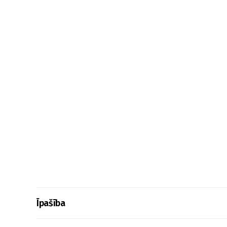
Īpašība