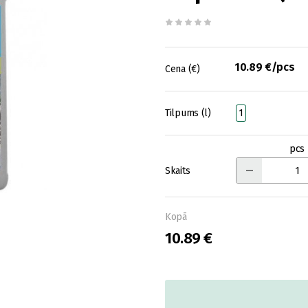
10.89 €/pcs
Cena (€)
Tilpums (l)
1
pcs
Skaits
Kopā
10.89 €