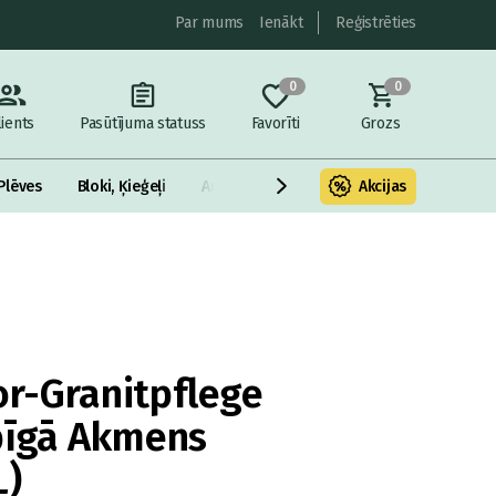
Par mums
Ienākt
Reģistrēties
0
0
lients
Pasūtījuma statuss
Favorīti
Grozs
Plēves
Bloki, Ķieģeļi
Armatūra un metāls
Akcijas
Fasādes Siltināš
r-Granitpflege
bīgā Akmens
L)