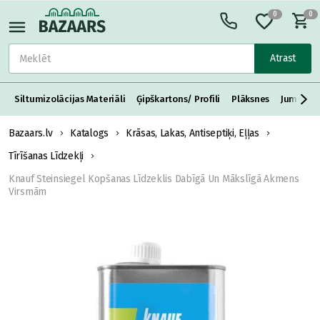
0
0
Atrast
Siltumizolācijas Materiāli
Ģipškartons/ Profili
Plāksnes
Jumta S
Bazaars.lv
Katalogs
Krāsas, Lakas, Antiseptiķi, Eļļas
Tīrīšanas Līdzekļi
Knauf Steinsiegel Kopšanas Līdzeklis Dabīgā Un Mākslīgā Akmens
Virsmām