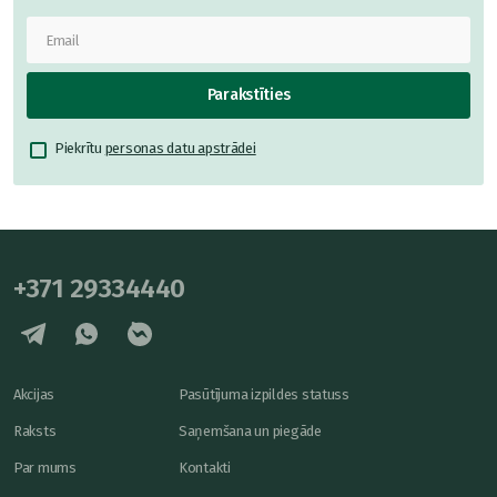
Parakstīties
Piekrītu
personas datu apstrādei
+371 29334440
Akcijas
Pasūtījuma izpildes statuss
Raksts
Saņemšana un piegāde
Par mums
Kontakti