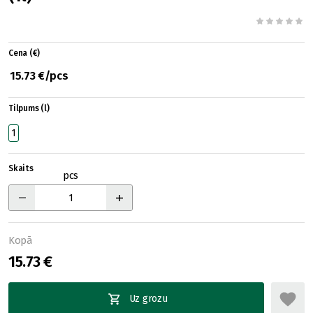
Cena (€)
15.73 €/pcs
Tilpums (l)
1
Skaits
pcs
Kopā
15.73 €
Uz grozu