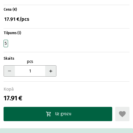
Cena (€)
17.91 €/pcs
Tilpums (l)
5
Skaits
pcs
Kopā
17.91 €
Uz grozu