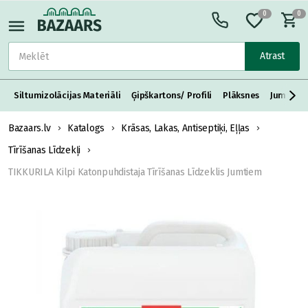
0
0
Atrast
Siltumizolācijas Materiāli
Ģipškartons/ Profili
Plāksnes
Jumta S
Bazaars.lv
Katalogs
Krāsas, Lakas, Antiseptiķi, Eļļas
Tīrīšanas Līdzekļi
TIKKURILA Kilpi Katonpuhdistaja Tīrīšanas Līdzeklis Jumtiem