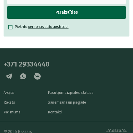
Parakstīties
Piekrītu
personas datu apstrādei
+371 29334440
Akcijas
Pasūtījuma izpildes statuss
Raksts
Saņemšana un piegāde
Par mums
Kontakti
© 2026 Bazaars