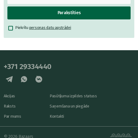
Parakstīties
Piekrītu
personas datu apstrādei
+371 29334440
Akcijas
Pasūtījuma izpildes statuss
Raksts
Saņemšana un piegāde
Par mums
Kontakti
© 2026 Bazaars