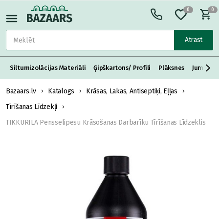
0
0
Atrast
Siltumizolācijas Materiāli
Ģipškartons/ Profili
Plāksnes
Jumta S
Bazaars.lv
Katalogs
Krāsas, Lakas, Antiseptiķi, Eļļas
Tīrīšanas Līdzekļi
TIKKURILA Pensselipesu Krāsošanas Darbarīku Tīrīšanas Līdzeklis