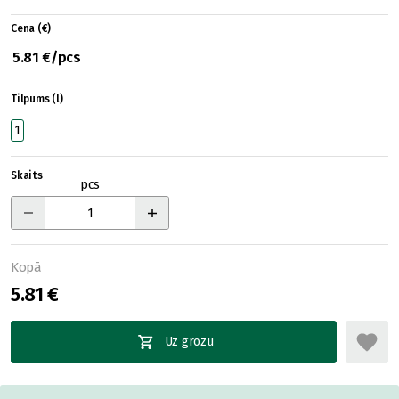
Cena (€)
5.81 €/pcs
Tilpums (l)
1
Skaits
pcs
Kopā
5.81 €
Uz grozu