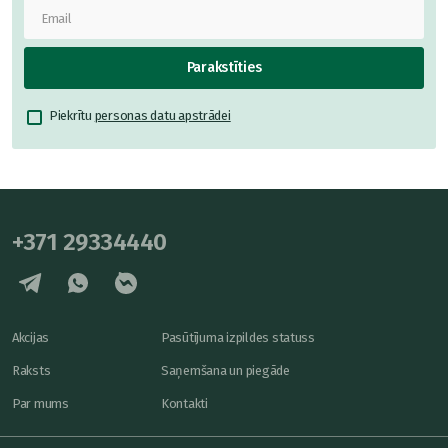
Parakstīties
Piekrītu
personas datu apstrādei
+371 29334440
Akcijas
Pasūtījuma izpildes statuss
Raksts
Saņemšana un piegāde
Par mums
Kontakti