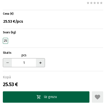
Cena (€)
25.53 €/pcs
Svars (kg)
25
Skaits
pcs
Kopā
25.53 €
Uz grozu