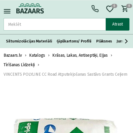
0
0
Atrast
Siltumizolācijas Materiāli
Ģipškartons/ Profili
Plāksnes
Jumta S
Bazaars.lv
Katalogs
Krāsas, Lakas, Antiseptiķi, Eļļas
Tīrīšanas Līdzekļi
VINCENTS POLYLINE CC Road Atputekļošanas Sastāvs Grants Ceļiem