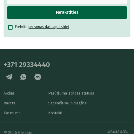
Parakstīties
Piekrītu
personas datu apstrādei
+371 29334440
Akcijas
Pasūtījuma izpildes statuss
Raksts
Saņemšana un piegāde
Par mums
Kontakti
© 2026 Bazaars