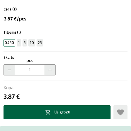
Cena (€)
3.87 €/pcs
Tilpums (l)
0.750
1
5
10
25
Skaits
pcs
Kopā
3.87 €
Uz grozu