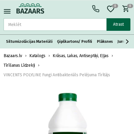
0
0
Atrast
Siltumizolācijas Materiāli
Ģipškartons/ Profili
Plāksnes
Jumta S
Bazaars.lv
Katalogs
Krāsas, Lakas, Antiseptiķi, Eļļas
Tīrīšanas Līdzekļi
VINCENTS POLYLINE Fungi Antibakteriāls Pelējuma Tīrītājs