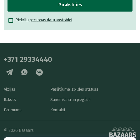
Parakstīties
Piekrītu
personas datu apstrādei
+371 29334440
Akcijas
Pasūtījuma izpildes statuss
Raksts
Saņemšana un piegāde
Par mums
Kontakti
© 2026 Bazaars