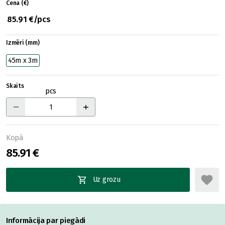
Cena (€)
85.91 €/pcs
Izmēri (mm)
45m x 3m
Skaits
pcs
Kopā
85.91 €
Uz grozu
Informācija par piegādi