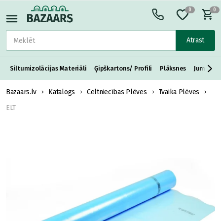
0
0
Atrast
Siltumizolācijas Materiāli
Ģipškartons/ Profili
Plāksnes
Jumta S
Bazaars.lv
Katalogs
Celtniecības Plēves
Tvaika Plēves
ELT