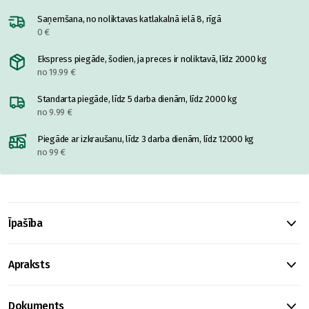
Saņemšana, no noliktavas katlakalnā ielā 8, rīgā
0 €
Ekspress piegāde, šodien, ja preces ir noliktavā, līdz 2000 kg
no 19.99 €
Standarta piegāde, līdz 5 darba dienām, līdz 2000 kg
no 9.99 €
Piegāde ar izkraušanu, līdz 3 darba dienām, līdz 12000 kg
no 99 €
Īpašība
Apraksts
Dokuments