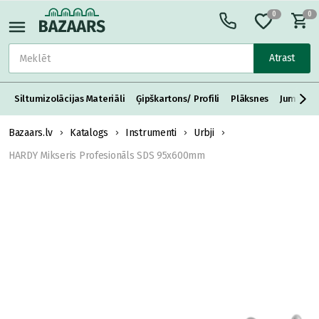
0
0
Atrast
Siltumizolācijas Materiāli
Ģipškartons/ Profili
Plāksnes
Jumta S
Bazaars.lv
Katalogs
Instrumenti
Urbji
HARDY Mikseris Profesionāls SDS 95x600mm