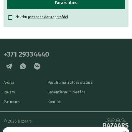
Parakstīties
Piekrītu
personas datu apstrādei
+371 29334440
Akcijas
Pasūtījuma izpildes statuss
Raksts
Saņemšana un piegāde
Par mums
Kontakti
© 2026 Bazaars
×
Konfidencialitāte