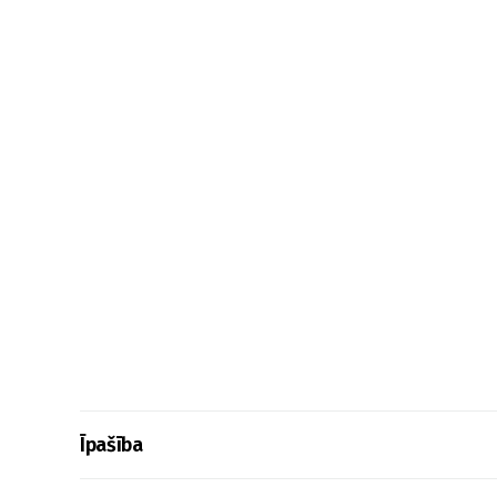
Īpašība