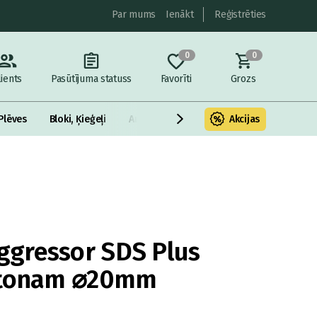
Par mums
Ienākt
Reģistrēties
0
0
lients
Pasūtījuma statuss
Favorīti
Grozs
Plēves
Bloki, Ķieģeļi
Armatūra un metāls
Akcijas
Fasādes Siltināš
gressor SDS Plus
etonam ⌀20mm