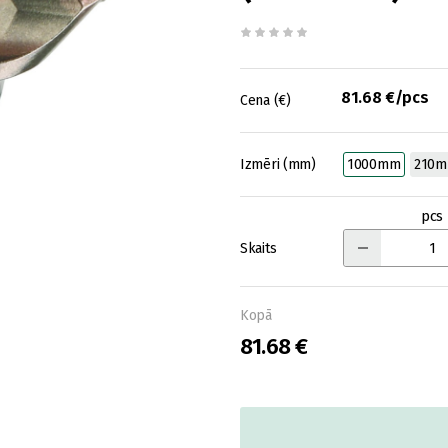
81.68 €/pcs
Cena (€)
Izmēri (mm)
1000mm
210
pcs
Skaits
Kopā
81.68 €