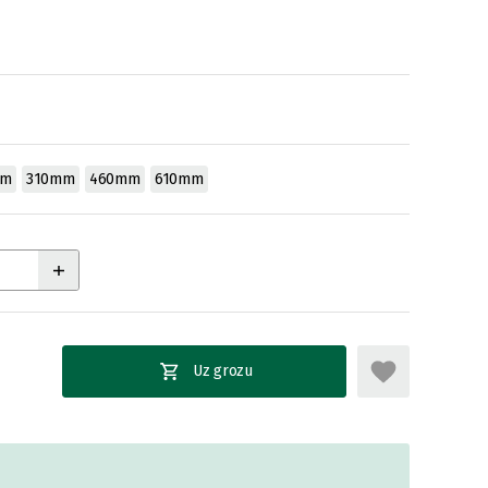
mm
310mm
460mm
610mm
Uz grozu