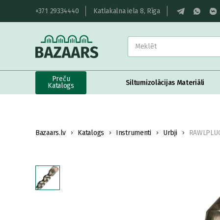
+371 29334440
Katlakalna iela 8, Rīga
Preču
Siltumizolācijas Materiāli
Katalogs
Bazaars.lv
Katalogs
Instrumenti
Urbji
RAWLPLUG