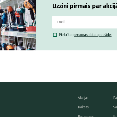
Uzzini pirmais par akci
Piekrītu
personas datu apstrādei
Akcijas
Pa
Raksts
Sa
Par mums
Ko