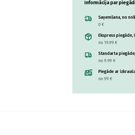
Informācija par piegād
Saņemšana, no nolik
0 €
Ekspress piegāde, š
no 19.99 €
Standarta piegāde,
no 9.99 €
Piegāde ar izkrauša
no 99 €