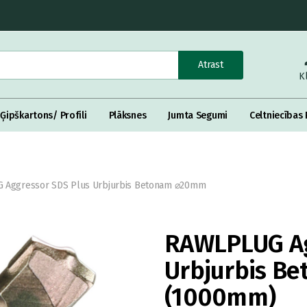
Atrast
K
Ģipškartons/ Profili
Plāksnes
Jumta Segumi
Celtniecības 
 Aggressor SDS Plus Urbjurbis Betonam ⌀20mm
RAWLPLUG Ag
Urbjurbis B
(1000mm)