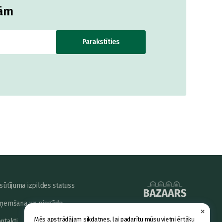
jām
Parakstīties
sūtījuma izpildes statuss
ņemšana un piegāde
×
powered by
Mēs apstrādājam sīkdatnes, lai padarītu mūsu vietni ērtāku
ntakti