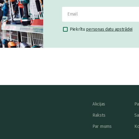
Piekrītu
personas datu apstrādei
Akcijas
Pa
Raksts
Sa
Par mums
Ko