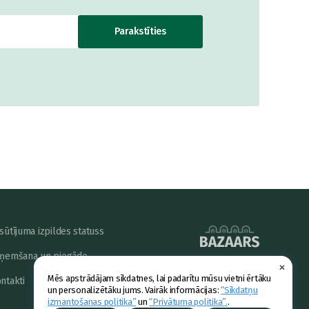
Parakstīties
sūtījuma izpildes statuss
ņemšana un piegāde
×
powered by
Mēs apstrādājam sīkdatnes, lai padarītu mūsu vietni ērtāku
ntakti
un personalizētāku jums. Vairāk informācijas:
“Sīkdatņu
izmantošanas politika”
un
“Privātuma politika”.
.