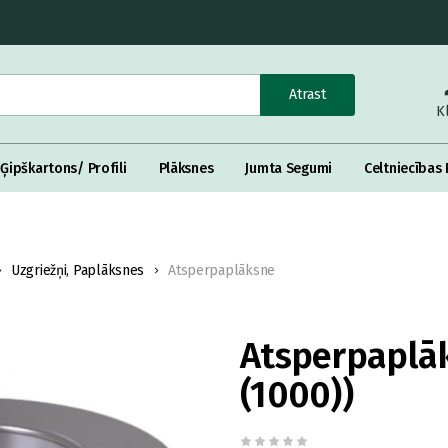
Atrast
K
Ģipškartons/ Profili
Plāksnes
Jumta Segumi
Celtniecības 
Uzgriežņi, Paplāksnes
Atsperpaplāksne
Atsperpaplāk
(1000))