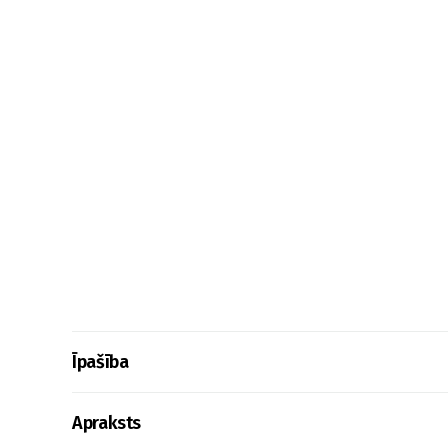
Īpašība
Apraksts