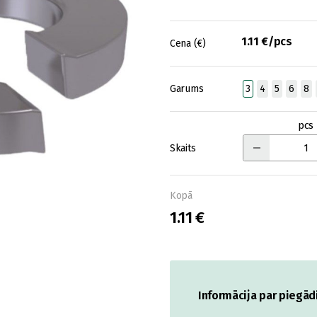
1.11 €/pcs
Cena (€)
Garums
3
4
5
6
8
pcs
Skaits
Kopā
1.11 €
Informācija par piegād