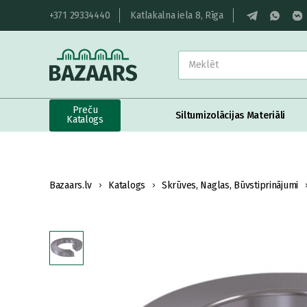
+371 29334440
Katlakalna iela 8, Rīga
Preču
Siltumizolācijas Materiāli
Katalogs
Bazaars.lv
Katalogs
Skrūves, Naglas, Būvstiprinājumi