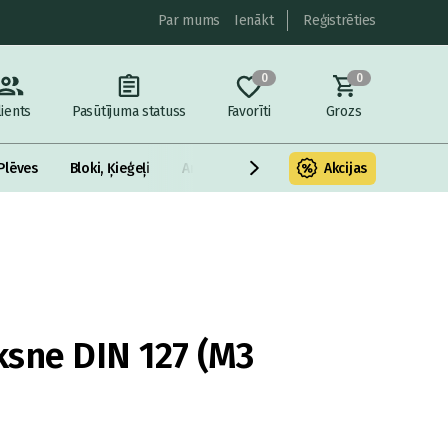
Par mums
Ienākt
Reģistrēties
0
0
lients
Pasūtījuma statuss
Favorīti
Grozs
Plēves
Bloki, Ķieģeļi
Armatūra un metāls
Akcijas
Fasādes Siltināš
sne DIN 127 (M3