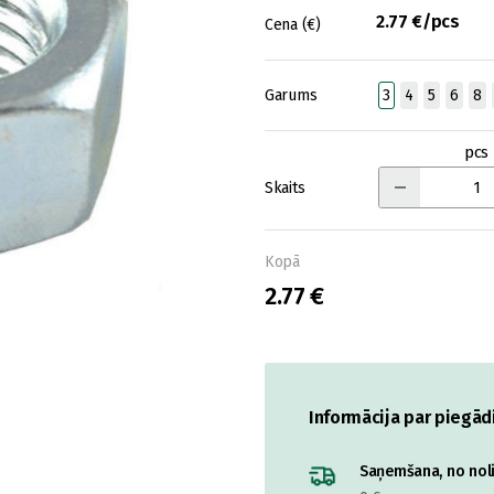
2.77 €/pcs
Cena (€)
Garums
3
4
5
6
8
pcs
Skaits
Kopā
2.77 €
Informācija par piegād
Saņemšana, no nolik