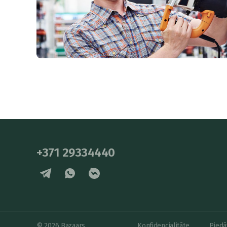
+371 29334440
© 2026 Bazaars
Konfidencialitāte
Piedā