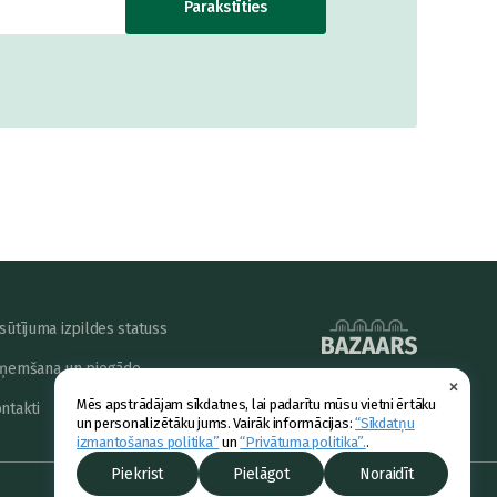
Parakstīties
sūtījuma izpildes statuss
ņemšana un piegāde
×
powered by
Mēs apstrādājam sīkdatnes, lai padarītu mūsu vietni ērtāku
ntakti
un personalizētāku jums. Vairāk informācijas:
“Sīkdatņu
izmantošanas politika”
un
“Privātuma politika”.
.
Piekrist
Pielāgot
Noraidīt