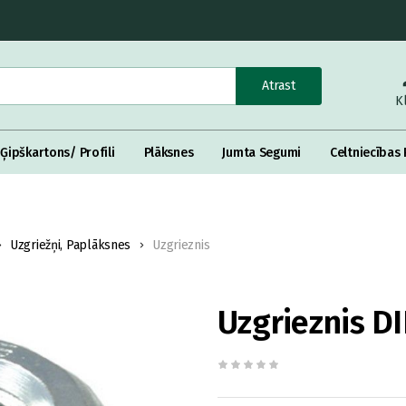
Atrast
K
Ģipškartons/ Profili
Plāksnes
Jumta Segumi
Celtniecības 
Uzgriežņi, Paplāksnes
Uzgrieznis
Uzgrieznis DI