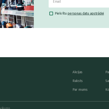
Piekrītu
personas datu apstrādei
Akcijas
Pa
Raksts
Sa
Par mums
Ko
vājums