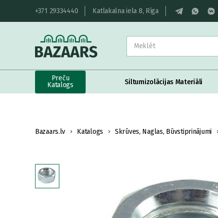
+371 29334440
Katlakalna iela 8, Rīga
Preču
Siltumizolācijas Materiāli
Katalogs
Bazaars.lv
Katalogs
Skrūves, Naglas, Būvstiprinājumi