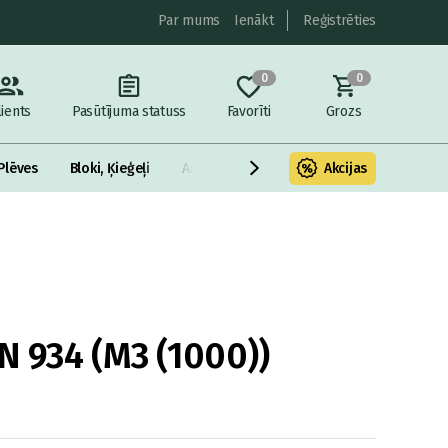
Par mums
Ienākt
Reģistrēties
0
0
lients
Pasūtījuma statuss
Favorīti
Grozs
Plēves
Bloki, Ķieģeļi
Armatūra un metāls
Akcijas
Fasādes Siltināš
N 934 (M3 (1000))