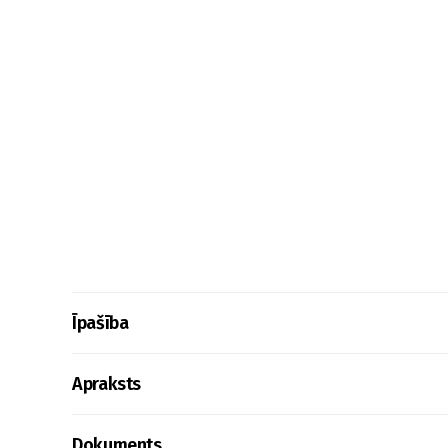
Īpašība
Apraksts
Dokuments