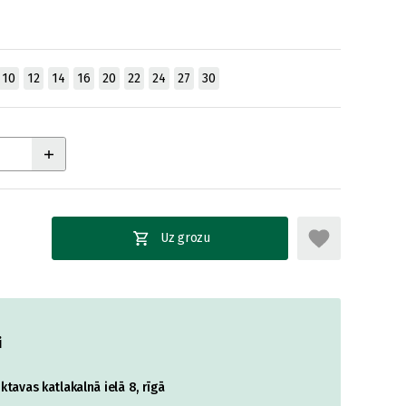
10
12
14
16
20
22
24
27
30
Uz grozu
i
tavas katlakalnā ielā 8, rīgā