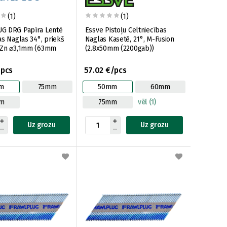
(1)
(1)
G DRG Papīra Lentē
Essve Pistoļu Celtniecības
as Naglas 34°, priekš
Naglas Kasetē, 21°, M-Fusion
 Zn ⌀3,1mm (63mm
(2.8x50mm (2200gab))
/pcs
57.02 €/pcs
m
75mm
50mm
60mm
m
75mm
vēl (1)
Uz grozu
Uz grozu