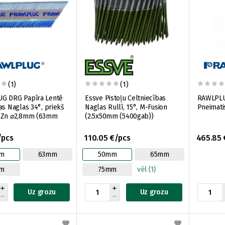
(1)
(1)
G DRG Papīra Lentē
Essve Pistoļu Celtniecības
RAWLPLU
as Naglas 34°, priekš
Naglas Rullī, 15°, M-Fusion
Pneimati
 Zn ⌀2,8mm (63mm
(2.5x50mm (5400gab))
/pcs
110.05 €/pcs
465.85 
m
63mm
50mm
65mm
m
75mm
vēl (1)
Uz grozu
Uz grozu