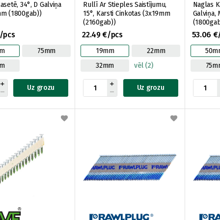
asetē, 34°, D Galviņa
Rullī Ar Stieples Saistījumu,
Naglas K
mm (1800gab))
15°, Karsti Cinkotas (3x19mm
Galviņa,
(2160gab))
(1800gab
/pcs
22.49 €/pcs
53.06 €
mm
75mm
19mm
22mm
50m
mm
32mm
vēl (2)
75m
Uz grozu
Uz grozu