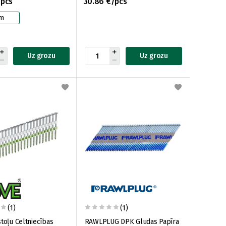
/pcs
30.86 €/pcs
m
Uz grozu
Uz grozu
(1)
(1)
stoļu Celtniecības
RAWLPLUG DPK Gludas Papīra