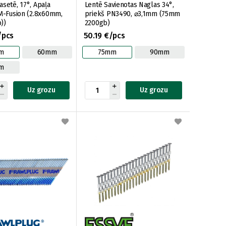
asetē, 17°, Apaļa
Lentē Savienotas Naglas 34°,
 M-Fusion (2.8x60mm,
priekš PN3490, ⌀3,1mm (75mm
))
2200gb)
/pcs
50.19 €/pcs
m
60mm
75mm
90mm
m
Uz grozu
Uz grozu