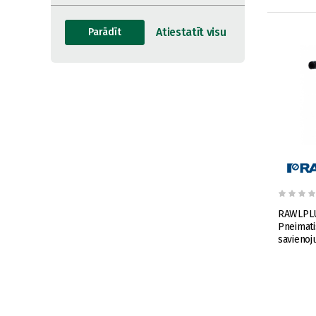
RAWLPL
Pneimati
savieno