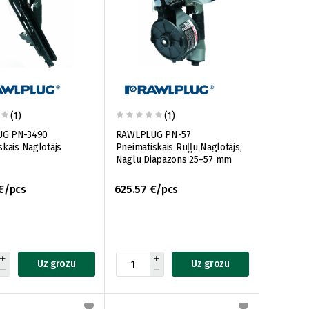
(1)
(1)
G PN-3490
RAWLPLUG PN-57
skais Naglotājs
Pneimatiskais Ruļļu Naglotājs,
Naglu Diapazons 25–57 mm
€/pcs
625.57 €/pcs
Uz grozu
Uz grozu