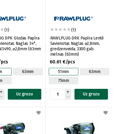
(1)
(1)
G DPK Gludas Papīra
RAWLPLUG DRK Papīra Lentē
vienotas Naglas 34°,
Savienotas Naglas ⌀2,8mm,
PN3490, ⌀2,8mm (63mm
gredzenveida, 3300 gab.
melnas (63mm)
/pcs
60.61 €/pcs
m
63mm
51mm
63mm
m
75mm
Uz grozu
Uz grozu