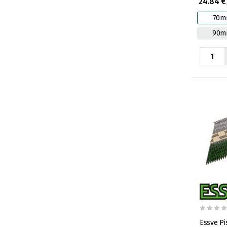
24.84 €
70m
90
Essve Pi