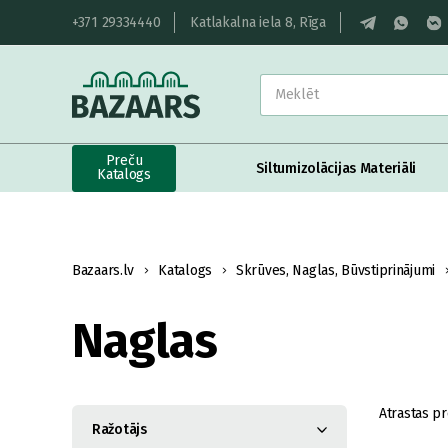
+371 29334440
Katlakalna iela 8, Rīga
Preču
Siltumizolācijas Materiāli
Katalogs
Bazaars.lv
Katalogs
Skrūves, Naglas, Būvstiprinājumi
Naglas
Atrastas pr
Ražotājs