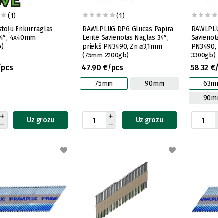
(1)
(1)
stoļu Enkurnaglas
RAWLPLUG DPG Gludas Papīra
RAWLPLU
34°, 4x40mm,
Lentē Savienotas Naglas 34°,
Savienot
b)
priekš PN3490, Zn ⌀3,1mm
PN3490,
(75mm 2200gb)
3300gb)
/pcs
47.90 €/pcs
58.32 €
75mm
90mm
63m
90m
Uz grozu
Uz grozu