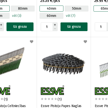
/pcs
25.35 €/pcs
29.95 €
m
80mm
40mm
50mm
65m
mm
vēl (3)
60mm
vēl (7)
Uz grozu
Uz grozu
(1)
(1)
stoļu Celtniecības
Essve Pistoļu Papes Naglas
Essve Pi