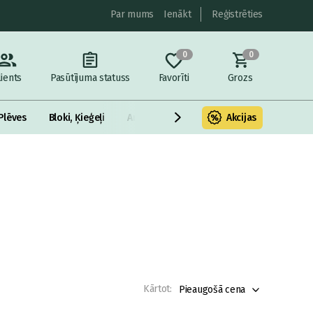
Par mums
Ienākt
Reģistrēties
0
0
lients
Pasūtījuma statuss
Favorīti
Grozs
Plēves
Bloki, Ķieģeļi
Armatūra un metāls
Akcijas
Fasādes Siltināš
Kārtot:
Pieaugošā cena