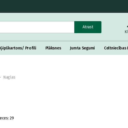
Atrast
K
Ģipškartons/ Profili
Plāksnes
Jumta Segumi
Celtniecības 
Naglas
eces:
29