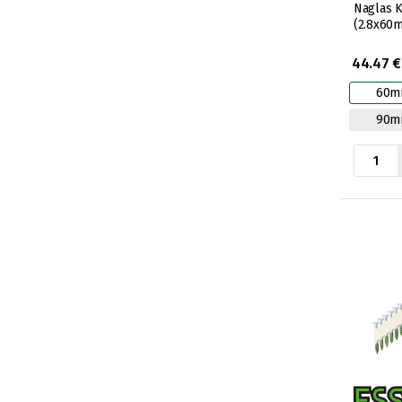
Naglas K
(2.8x60
44.47 €
60
90