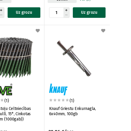
Uz grozu
Uz grozu
(1)
(1)
stoļu Celtniecības
Knauf Griestu Enkurnagla,
llī, 15°, Cinkotas
6x40mm, 100gb
m (1000gab))