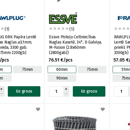
(1)
(1)
G DRK Papīra Lentē
Essve Pistoļu Celtniecības
RAWLPLU
as Naglas ⌀3,1mm,
Naglas Kasetē, 34°, D Galviņa,
Lentē Sa
eida, 3300 gab.
M-Fusion (2.8x60mm
priekš 
(75mm 2200gb)
(2800gab))
3300gb)
/pcs
76.51 €/pcs
57.05 €
m
75mm
60mm
75mm
51m
mm
90mm
75m
Uz grozu
Uz grozu