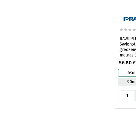
RAWLPLU
Savienot
gredzenv
melnas 
56.80 €
63m
90