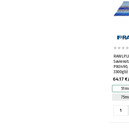
RAWLPLU
Savienot
PN3490,
3300gb)
64.17 €
51m
75m