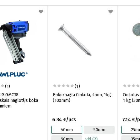
(1)
(1)
UG GMC38
Enkurnagla Cinkota, 4mm, 1kg
Cinkotas
skais naglotājs koka
(100mm)
1 kg (3
jumiem
6.34 €/pcs
7.14 €/
40mm
50mm
25m
60mm
vēl (2)
35m