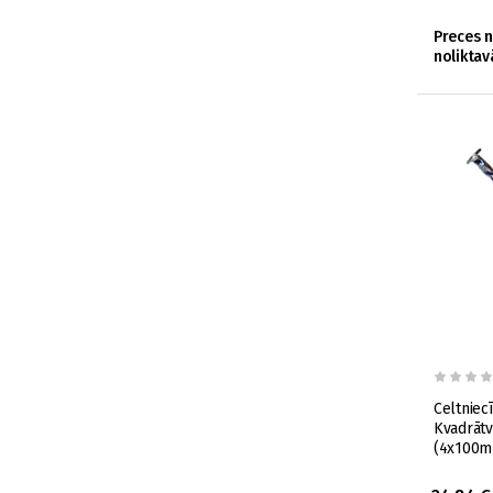
Preces 
noliktav
Celtniec
Kvadrātv
(4x100m