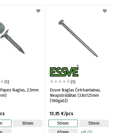
(1)
(1)
 Papes Naglas, 2,5mm
Essve Naglas Četrkantainas,
0mm)
Neapstrādātas (3.8x125mm
(180gab))
pcs
13.35 €/pcs
m
30mm
50mm
55mm
m
65mm
vēl (3)