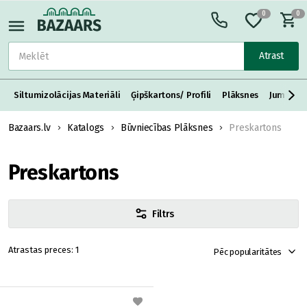
0
0
Atrast
Siltumizolācijas Materiāli
Ģipškartons/ Profili
Plāksnes
Jumta S
Bazaars.lv
Katalogs
Būvniecības Plāksnes
Preskartons
Preskartons
Filtrs
1
Pēc popularitātes