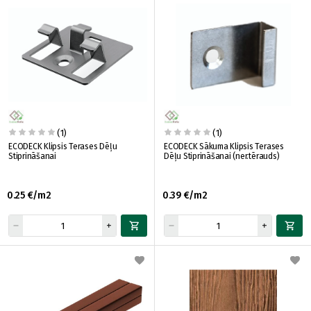
(1)
(1)
ECODECK Klipsis Terases Dēļu
ECODECK Sākuma Klipsis Terases
Stiprināšanai
Dēļu Stiprināšanai (ner.tērauds)
0.25 €/m2
0.39 €/m2