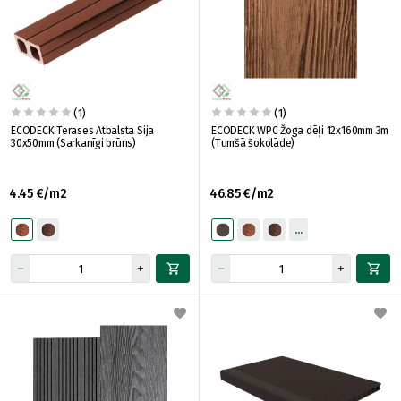
(1)
(1)
ECODECK Terases Atbalsta Sija
ECODECK WPC Žoga dēļi 12x160mm 3m
30x50mm (Sarkanīgi brūns)
(Tumšā šokolāde)
4.45 €/m2
46.85 €/m2