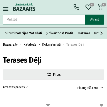
0
0
Atrast
Siltumizolācijas Materiāli
Ģipškartons/ Profili
Plāksnes
Jumta S
Bazaars.lv
Katalogs
Kokmateriāli
Terases Dēļi
Terases Dēļi
Filtrs
7
Pieaugošā cena