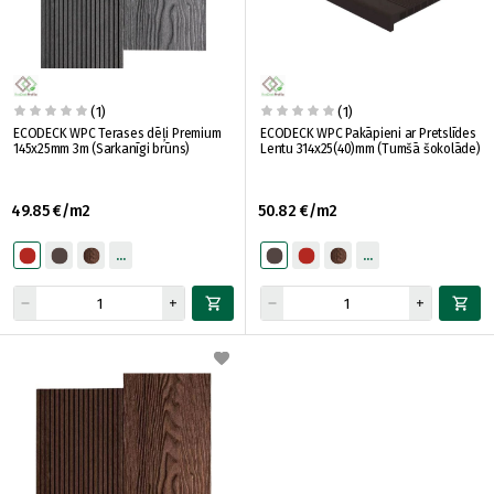
(1)
(1)
ECODECK WPC Теrases dēļi Premium
ECODECK WPC Pakāpieni ar Pretslīdes
145x25mm 3m (Sarkanīgi brūns)
Lentu 314x25(40)mm (Tumšā šokolāde)
49.85 €/m2
50.82 €/m2