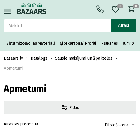
0
0
Atrast
Siltumizolācijas Materiāli
Ģipškartons/ Profili
Plāksnes
Jumta S
Bazaars.lv
Katalogs
Sausie maisījumi un špakteles
Apmetumi
Apmetumi
Filtrs
10
Dilstošā cena