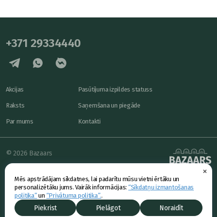
+371 29334440
Akcijas
Pasūtījuma izpildes statuss
Raksts
Saņemšana un piegāde
Par mums
Kontakti
© 2026 Bazaars
×
Konfidencialitāte
powered by
Mēs apstrādājam sīkdatnes, lai padarītu mūsu vietni ērtāku un
Piedāvājums
personalizētāku jums. Vairāk informācijas:
“Sīkdatņu izmantošanas
politika”
un
“Privātuma politika”.
.
Piekrist
Pielāgot
Noraidīt