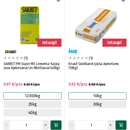
Ietaupi
Ietaupi
(1)
(1)
SAKRET PM Super M5 Cementa-Kaļķa
Knauf Goldband Ģipša Apmetums
Java Apmešanai Un Mūrēšanai (40kg)
(10kg)
5.97 €/pcs
5.92 €/pcs
6.63 €/pcs
6.58 €/pcs
12.500kg
10kg
25kg
30kg
40kg