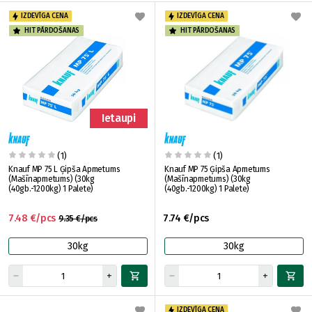
IZDEVĪGA CENA
IZDEVĪGA CENA
HIT PĀRDOŠANAS
HIT PĀRDOŠANAS
Ietaupi
(1)
(1)
Knauf MP 75 L Ģipša Apmetums
Knauf MP 75 Ģipša Apmetums
(Mašīnapmetums) (30kg
(Mašīnapmetums) (30kg
(40gb.-1200kg) 1 Palete)
(40gb.-1200kg) 1 Palete)
7.48 €/pcs
7.74 €/pcs
9.35 €/pcs
30kg
30kg
IZDEVĪGA CENA