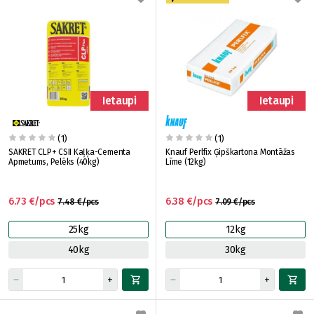
Ietaupi
Ietaupi
(1)
(1)
SAKRET CLP+ CSII Kaļķa-Cementa
Knauf Perlfix Ģipškartona Montāžas
Apmetums, Pelēks (40kg)
Līme (12kg)
6.73 €/pcs
6.38 €/pcs
7.48 €/pcs
7.09 €/pcs
25kg
12kg
40kg
30kg