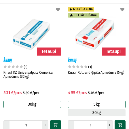
IZDEVĪGA CENA
HIT PĀRDOŠANAS
Ietaupi
Ietaupi
(1)
(1)
Knauf KZ Universalputz Cementa
Knauf Rotband Ģipša Apmetums (5kg)
Apmetums (30kg)
5.31 €/pcs
4.55 €/pcs
5.90 €/pcs
5.06 €/pcs
30kg
5kg
30kg