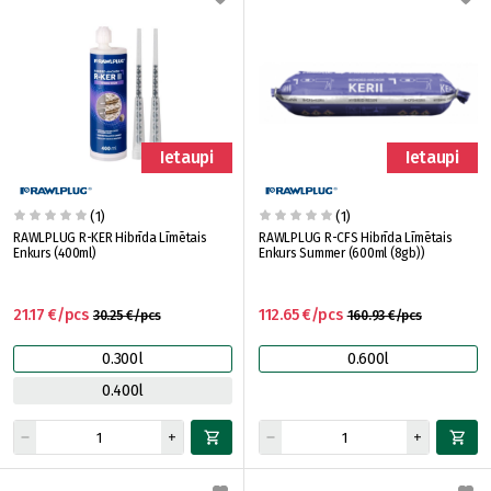
Ietaupi
Ietaupi
(1)
(1)
RAWLPLUG R-KER Hibrīda Līmētais
RAWLPLUG R-CFS Hibrīda Līmētais
Enkurs (400ml)
Enkurs Summer (600ml (8gb))
21.17 €/pcs
112.65 €/pcs
30.25 €/pcs
160.93 €/pcs
0.300l
0.600l
0.400l