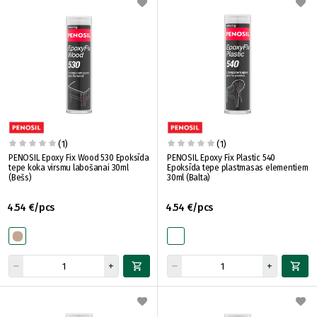
(1)
(1)
PENOSIL Epoxy Fix Wood 530 Epoksīda
PENOSIL Epoxy Fix Plastic 540
tepe koka virsmu labošanai 30ml
Epoksīda tepe plastmasas elementiem
(Bešs)
30ml (Balta)
4.54 €/pcs
4.54 €/pcs