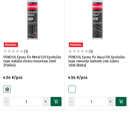
(1)
(1)
PENOSIL Epoxy Fix Metal 520 Epoksīda
PENOSIL Epoxy Fix Aqua 510 Epoksīda
tepe metāla virsmu remontam 30ml
tepe remonta darbiem zem ūdens
(Pelēks)
30ml (Balta)
4.54 €/pcs
4.54 €/pcs