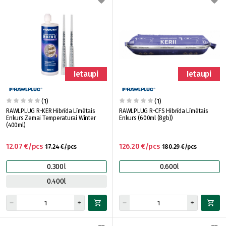
Ietaupi
Ietaupi
(1)
(1)
RAWLPLUG R-KER Hibrīda Līmētais
RAWLPLUG R-CFS Hibrīda Līmētais
Enkurs Zemai Temperaturai Winter
Enkurs (600ml (8gb))
(400ml)
12.07 €/pcs
126.20 €/pcs
17.24 €/pcs
180.29 €/pcs
0.300l
0.600l
0.400l