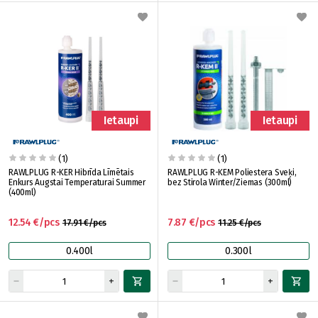
Ietaupi
Ietaupi
(1)
(1)
RAWLPLUG R-KER Hibrīda Līmētais
RAWLPLUG R-KEM Poliestera Sveķi,
Enkurs Augstai Temperaturai Summer
bez Stirola Winter/Ziemas (300ml)
(400ml)
12.54 €/pcs
7.87 €/pcs
17.91 €/pcs
11.25 €/pcs
0.400l
0.300l