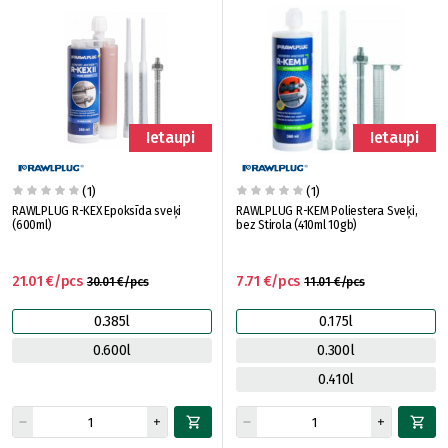
Ietaupi
Ietaupi
(1)
(1)
RAWLPLUG R-KEX Epoksīda sveķi
RAWLPLUG R-KEM Poliestera Sveķi,
(600ml)
bez Stirola (410ml 10gb)
21.01 €/pcs
7.71 €/pcs
30.01 €/pcs
11.01 €/pcs
0.385l
0.175l
0.600l
0.300l
0.410l