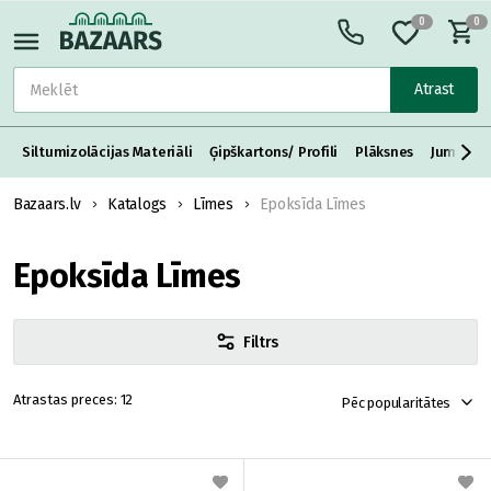
0
0
Atrast
Siltumizolācijas Materiāli
Ģipškartons/ Profili
Plāksnes
Jumta S
Bazaars.lv
Katalogs
Līmes
Epoksīda Līmes
Epoksīda Līmes
Filtrs
12
Pēc popularitātes