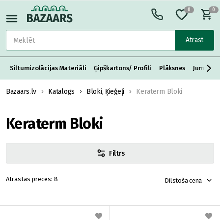
0
0
Atrast
Siltumizolācijas Materiāli
Ģipškartons/ Profili
Plāksnes
Jumta S
Bazaars.lv
Katalogs
Bloki, Ķieģeļi
Keraterm Bloki
Keraterm Bloki
Filtrs
8
Dilstošā cena