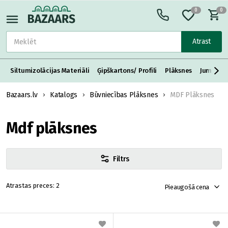
0
0
Atrast
Siltumizolācijas Materiāli
Ģipškartons/ Profili
Plāksnes
Jumta S
Bazaars.lv
Katalogs
Būvniecības Plāksnes
MDF Plāksnes
Mdf plāksnes
Filtrs
2
Pieaugošā cena