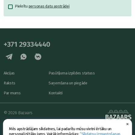
Piekrītu
personas datu apstrādei
+371 29334440
Akcijas
Pasūtījuma izpildes statuss
Raksts
Saņemšana un piegāde
Par mums
Kontakti
© 2026 Bazaars
×
Konfidencialitāte
powered by
Mēs apstrādājam sīkdatnes, lai padarītu mūsu vietni ērtāku un
Piedāvājums
personalizētāku jums. Vairāk informācijas:
“Sīkdatņu izmantošanas