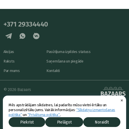
+371 29334440
Akcijas
Pasūtījuma izpildes statuss
Raksts
Saņemšana un piegāde
Par mums
Kontakti
© 2026 Bazaars
×
Konfidencialitāte
powered by
Mēs apstrādājam sīkdatnes, lai padarītu mūsu vietni ērtāku un
Piedāvājums
personalizētāku jums. Vairāk informācijas:
“Sīkdatņu izmantošanas
politika”
un
“Privātuma politika”.
.
Piekrist
Pielāgot
Noraidīt