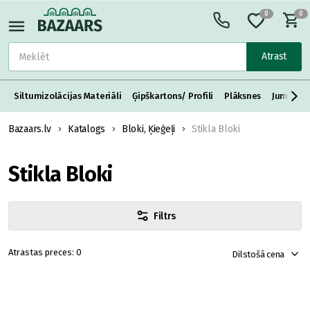
0
0
Atrast
Siltumizolācijas Materiāli
Ģipškartons/ Profili
Plāksnes
Jumta S
Bazaars.lv
Katalogs
Bloki, Ķieģeļi
Stikla Bloki
Stikla Bloki
Filtrs
0
Dilstošā cena