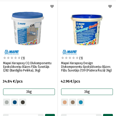
(1)
(1)
Mapei Kerapoxy CQ Divkomponentu
Mapei Kerapoxy Design
Epoksīdsveķu Bāzes Flīžu Šuvotājs
Divkomponentu Epoksīdsveķu Bāzes
(282 (Bardiglio Pelēka), 3kg)
Flīžu Šuvotājs (139 (Pūdera Rozā) 3kg)
34.84 €/pcs
42.96 €/pcs
3kg
3kg