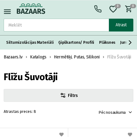
0
0
Atrast
Siltumizolācijas Materiāli
Ģipškartons/ Profili
Plāksnes
Jumta S
Bazaars.lv
Katalogs
Hermētiķi, Putas, Silikoni
Flīžu Šuvotāji
Flīžu Šuvotāji
Filtrs
8
Pēc nosaukuma