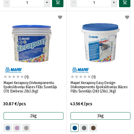
(1)
(1)
Mapei Kerapoxy Divkomponentu
Mapei Kerapoxy Easy Design
Epoksīdsveķu Bāzes Flīžu Šuvotājs
Divkomponentu Epoksīdsveķu Bāzes
(172 (Debesu Zils) 2kg)
Flīžu Šuvotājs (283 (Zils), 3kg)
30.87 €/pcs
43.56 €/pcs
2kg
3kg