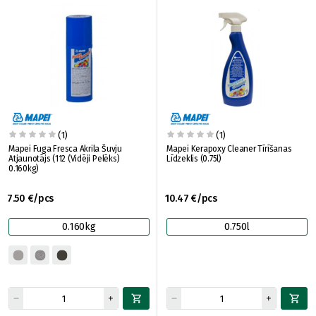
(1)
(1)
Mapei Fuga Fresca Akrila Šuvju
Mapei Kerapoxy Cleaner Tīrīšanas
Atjaunotājs (112 (Vidēji Pelēks)
Līdzeklis (0.75l)
0.160kg)
7.50 €/pcs
10.47 €/pcs
0.160kg
0.750l