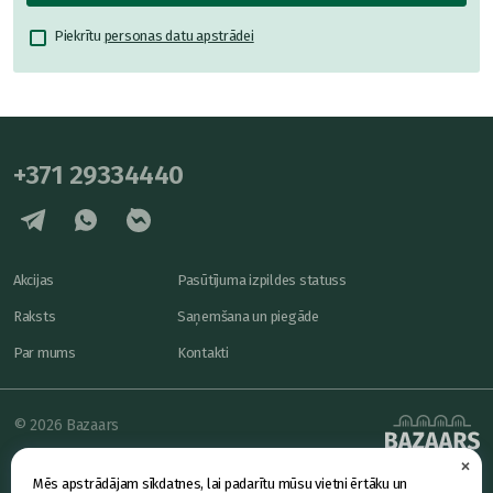
Piekrītu
personas datu apstrādei
+371 29334440
Akcijas
Pasūtījuma izpildes statuss
Raksts
Saņemšana un piegāde
Par mums
Kontakti
© 2026 Bazaars
×
Konfidencialitāte
powered by
Mēs apstrādājam sīkdatnes, lai padarītu mūsu vietni ērtāku un