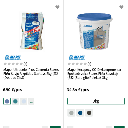
(1)
(1)
Mapei Ultracolor Plus Cementa Bāzes
Mapei Kerapoxy CQ Divkomponentu
Flīžu Šuvju Aizpildes Sastāvs 2kg (172
Epoksīdsveķu Bāzes Flīžu Šuvotājs
(Debesu Zils))
(282 (Bardiglio Pelēka), 3kg)
6.90 €/pcs
34.84 €/pcs
3kg