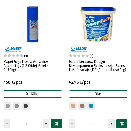
(1)
(1)
Mapei Fuga Fresca Akrila Šuvju
Mapei Kerapoxy Design
Atjaunotājs (112 (Vidēji Pelēks)
Divkomponentu Epoksīdsveķu Bāzes
0.160kg)
Flīžu Šuvotājs (139 (Pūdera Rozā) 3kg)
7.50 €/pcs
42.96 €/pcs
0.160kg
3kg