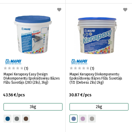
(1)
(1)
Mapei Kerapoxy Easy Design
Mapei Kerapoxy Divkomponentu
Divkomponentu Epoksīdsveķu Bāzes
Epoksīdsveķu Bāzes Flīžu Šuvotājs
Flīžu Šuvotājs (283 (Zils), 3kg)
(172 (Debesu Zils) 2kg)
43.56 €/pcs
30.87 €/pcs
3kg
2kg