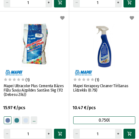
(1)
(1)
Mapei Ultracolor Plus Cementa Bāzes
Mapei Kerapoxy Cleaner Tīrīšanas
Flīžu Šuvju Aizpildes Sastāvs 5kg (172
Līdzeklis (0.75l)
(Debesu Zils))
15.97 €/pcs
10.47 €/pcs
0.750l