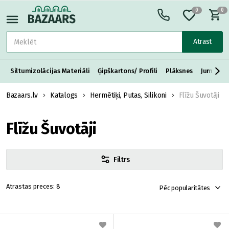
0
0
Atrast
Siltumizolācijas Materiāli
Ģipškartons/ Profili
Plāksnes
Jumta S
Bazaars.lv
Katalogs
Hermētiķi, Putas, Silikoni
Flīžu Šuvotāji
Flīžu Šuvotāji
Filtrs
8
Pēc popularitātes