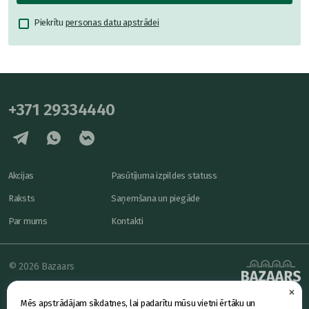
Piekrītu
personas datu apstrādei
+371 29334440
Akcijas
Pasūtījuma izpildes statuss
Raksts
Saņemšana un piegāde
Par mums
Kontakti
© 2026 Bazaars
×
Konfidencialitāte
powered by
Mēs apstrādājam sīkdatnes, lai padarītu mūsu vietni ērtāku un