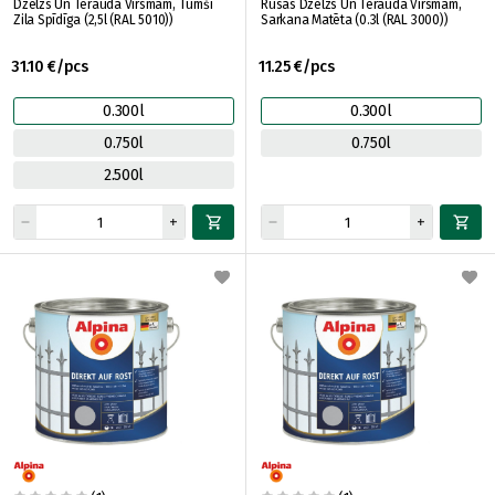
Dzelzs Un Tērauda Virsmām, Tumši
Rūsas Dzelzs Un Tērauda Virsmām,
Zila Spīdīga (2,5l (RAL 5010))
Sarkana Matēta (0.3l (RAL 3000))
31.10 €/pcs
11.25 €/pcs
0.300l
0.300l
0.750l
0.750l
2.500l