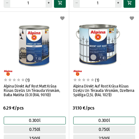
(1)
(1)
Alpina Direkt Auf Rost Matt Krāsa
Alpina Direkt Auf Rost Krāsa Rūsas
Rūsas Dzelzs Un Tērauda Virsmām,
Dzelzs Un Tērauda Virsmām, Dzeltena
Balta Matēta (0.3l (RAL 9010))
Spīdīga (2,5L (RAL 1021))
6.29 €/pcs
31.10 €/pcs
0.300l
0.300l
0.750l
0.750l
2.500l
2.500l