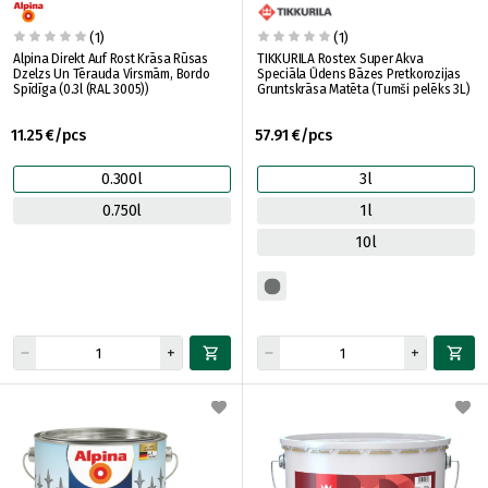
(1)
(1)
Alpina Direkt Auf Rost Krāsa Rūsas
TIKKURILA Rostex Super Akva
Dzelzs Un Tērauda Virsmām, Bordo
Speciāla Ūdens Bāzes Pretkorozijas
Spīdīga (0.3l (RAL 3005))
Gruntskrāsa Matēta (Tumši pelēks 3L)
11.25 €/pcs
57.91 €/pcs
0.300l
3l
0.750l
1l
10l