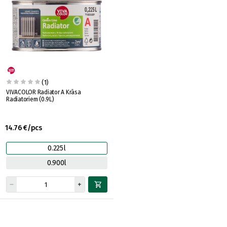
(1)
VIVACOLOR Radiator A Krāsa
Radiatoriem (0.9L)
14.76 €/pcs
0.225l
0.900l