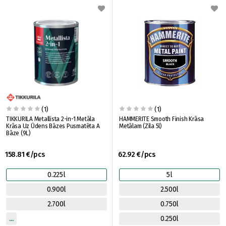
(1)
(1)
TIKKURILA Metallista 2-in-1 Metāla
HAMMERITE Smooth Finish Krāsa
Krāsa Uz Ūdens Bāzes Pusmatēta A
Metālam (Zila 5l)
Bāze (9L)
158.81 €/pcs
62.92 €/pcs
0.225l
5l
0.900l
2.500l
2.700l
0.750l
0.250l