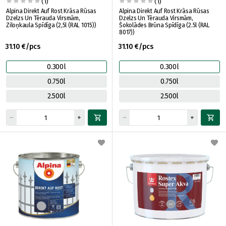
(1)
(1)
Alpina Direkt Auf Rost Krāsa Rūsas
Alpina Direkt Auf Rost Krāsa Rūsas
Dzelzs Un Tērauda Virsmām,
Dzelzs Un Tērauda Virsmām,
Ziloņkaula Spīdīga (2,5l (RAL 1015))
Šokolādes Brūna Spīdīga (2.5l (RAL
8017))
31.10 €/pcs
31.10 €/pcs
0.300l
0.300l
0.750l
0.750l
2.500l
2.500l