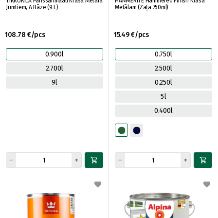
TIKKURILA Panssarimaali Krāsa Metāla
HAMMERITE Hammered Finish Krāsa
Jumtiem, A Bāze (9 L)
Metālam (Zaļa 750ml)
108.78 €/pcs
15.49 €/pcs
0.900l
0.750l
2.700l
2.500l
9l
0.250l
5l
0.400l