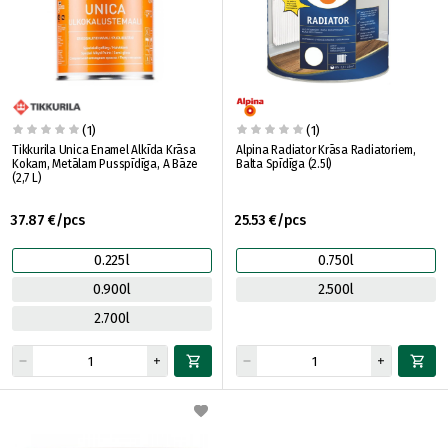
(1)
(1)
Tikkurila Unica Enamel Alkīda Krāsa
Alpina Radiator Krāsa Radiatoriem,
Kokam, Metālam Pusspīdīga, A Bāze
Balta Spīdīga (2.5l)
(2,7 L)
37.87 €/pcs
25.53 €/pcs
0.225l
0.750l
0.900l
2.500l
2.700l