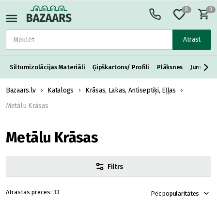
0
0
Atrast
Siltumizolācijas Materiāli
Ģipškartons/ Profili
Plāksnes
Jumta S
Bazaars.lv
Katalogs
Krāsas, Lakas, Antiseptiķi, Eļļas
Metālu Krāsas
Metālu Krāsas
Filtrs
33
Pēc popularitātes