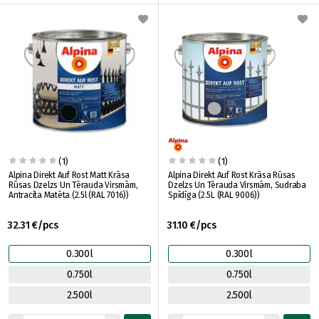
(1)
(1)
Alpina Direkt Auf Rost Matt Krāsa
Alpina Direkt Auf Rost Krāsa Rūsas
Rūsas Dzelzs Un Tērauda Virsmām,
Dzelzs Un Tērauda Virsmām, Sudraba
Antracīta Matēta (2.5l (RAL 7016))
Spīdīga (2.5L (RAL 9006))
32.31 €/pcs
31.10 €/pcs
0.300l
0.300l
0.750l
0.750l
2.500l
2.500l