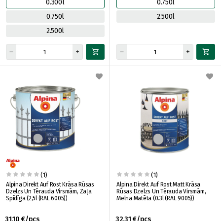
0.300l
0.750l
0.750l
2.500l
2.500l
(1)
(1)
Alpina Direkt Auf Rost Krāsa Rūsas
Alpina Direkt Auf Rost Matt Krāsa
Dzelzs Un Tērauda Virsmām, Zaļa
Rūsas Dzelzs Un Tērauda Virsmām,
Spīdīga (2,5l (RAL 6005))
Melna Matēta (0.3l (RAL 9005))
31.10 €/pcs
32.31 €/pcs