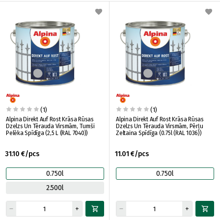
(1)
(1)
Alpina Direkt Auf Rost Krāsa Rūsas
Alpina Direkt Auf Rost Krāsa Rūsas
Dzelzs Un Tērauda Virsmām, Tumši
Dzelzs Un Tērauda Virsmām, Pērļu
Pelēka Spīdīga (2,5 L (RAL 7040))
Zeltaina Spīdīga (0.75l (RAL 1036))
31.10 €/pcs
11.01 €/pcs
0.750l
0.750l
2.500l