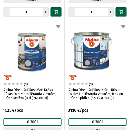
(1)
(1)
Alpina Direkt Auf Rost Matt Krāsa
Alpina Direkt Auf Rost Krāsa Rūsas
Rūsas Dzelzs Un Tērauda Virsmām,
Dzelzs Un Tērauda Virsmām, Riekstu
Brūna Matēta (0.3l (RAL 8011))
Brūna Spīdīga (2.5l (RAL 8011))
11.25 €/pcs
31.10 €/pcs
0.300l
0.300l