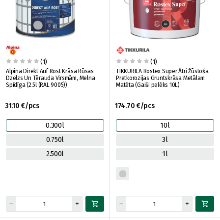
(1)
(1)
Alpina Direkt Auf Rost Krāsa Rūsas
TIKKURILA Rostex Super Ātri Žūstoša
Dzelzs Un Tērauda Virsmām, Melna
Pretkorozijas Gruntskrāsa Metālam
Spīdīga (2.5l (RAL 9005))
Matēta (Gaiši pelēks 10L)
31.10 €/pcs
174.70 €/pcs
0.300l
10l
0.750l
3l
2.500l
1l