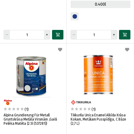
0.400l
(1)
(1)
Alpina Grundierung Für Metall
Tikkurila Unica Enamel Alkīda Krāsa
Gruntskrāsa Metāla Virsmām ,Gaiši
Kokam, Metālam Pusspīdīga, C Bāze
Pelēka Matēta (2.5l (537281))
(2,7 L)