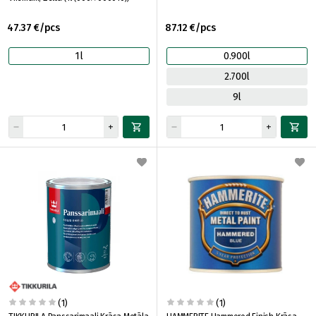
47.37 €/pcs
87.12 €/pcs
1l
0.900l
2.700l
9l
(1)
(1)