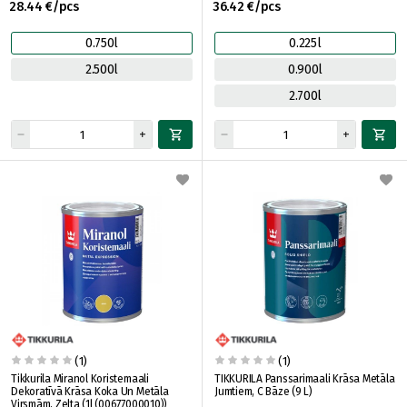
28.44 €/pcs
36.42 €/pcs
0.750l
0.225l
2.500l
0.900l
2.700l
(1)
(1)
Tikkurila Miranol Koristemaali
TIKKURILA Panssarimaali Krāsa Metāla
Dekoratīvā Krāsa Koka Un Metāla
Jumtiem, C Bāze (9 L)
Virsmām, Zelta (1l (00677000010))