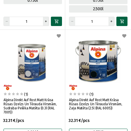
0.750l
0.750l
2.500l
(1)
(1)
Alpina Direkt Auf Rost Matt Krāsa
Alpina Direkt Auf Rost Matt Krāsa
Rūsas Dzelzs Un Tērauda Virsmām,
Rūsas Dzelzs Un Tērauda Virsmām,
Sudraba-Pelēka Matēta (0.3l (RAL
Zaļa Matēta (2.5l (RAL 6005))
7001))
32.31 €/pcs
32.31 €/pcs