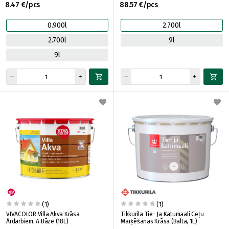
8.47 €/pcs
88.57 €/pcs
0.900l
2.700l
2.700l
9l
9l
(1)
(1)
VIVACOLOR Villa Akva Krāsa
Tikkurila Tie- Ja Katumaali Ceļu
Ārdarbiem, A Bāze (18L)
Marķēšanas Krāsa (Balta, 1L)