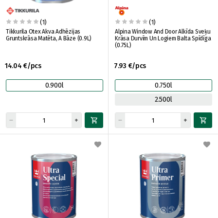
(1)
(1)
Tikkurila Otex Akva Adhēzijas
Alpina Window And Door Alkīda Sveķu
Gruntskrāsa Matēta, A Bāze (0.9L)
Krāsa Durvīm Un Logiem Balta Spīdīga
(0.75L)
14.04 €/pcs
7.93 €/pcs
0.900l
0.750l
2.500l