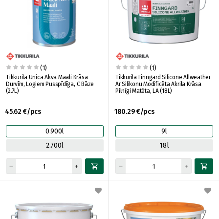
(1)
(1)
Tikkurila Unica Akva Maali Krāsa
Tikkurila Finngard Silicone Allweather
Durvīm, Logiem Pusspīdīga, C Bāze
Ar Silikonu Modificēta Akrila Krāsa
(2.7L)
Pilnīgi Matēta, LA (18L)
45.62 €/pcs
180.29 €/pcs
0.900l
9l
2.700l
18l