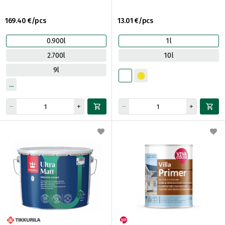
169.40 €/pcs
13.01 €/pcs
0.900l
1l
2.700l
10l
9l