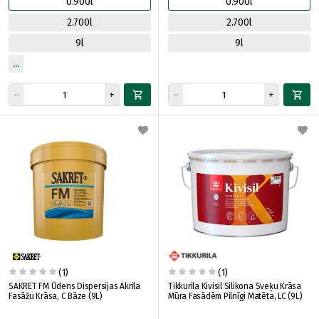
0.900l
0.900l
2.700l
2.700l
9l
9l
(1)
(1)
SAKRET FM Ūdens Dispersijas Akrila
Tikkurila Kivisil Silikona Sveķu Krāsa
Fasāžu Krāsa, C Bāze (9L)
Mūra Fasādēm Pilnīgi Matēta, LC (9L)