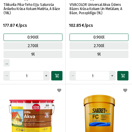
Tikkurila Pika-Teho Eļļu Saturoša
VIVACOLOR Universal Akva Ūdens
Ārdarbu Krāsa Kokam Matēta, A Bāze
Bāzes Krāsa Kokam Un Metālam, A
(18L)
Bāze, Pusspīdīga (9L)
177.87 €/pcs
102.85 €/pcs
0.900l
0.900l
2.700l
2.700l
9l
9l