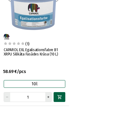
(1)
CAPAROL EXL Egalisationsfabre B1
XRPU Silikāta Fasādes Krāsa (10 L)
58.69 €/pcs
10l