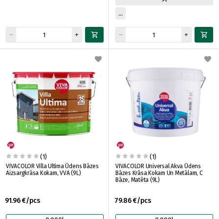
(1)
(1)
VIVACOLOR Villa Ultima Ūdens Bāzes
VIVACOLOR Universal Akva Ūdens
Aizsargkrāsa Kokam, VVA (9L)
Bāzes Krāsa Kokam Un Metālam, C
Bāze, Matēta (9L)
91.96 €/pcs
79.86 €/pcs