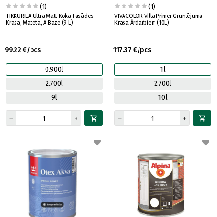
(1)
(1)
TIKKURILA Ultra Matt Koka Fasādes
VIVACOLOR Villa Primer Gruntējuma
Krāsa, Matēta, A Bāze (9 L)
Krāsa Ārdarbiem (10L)
99.22 €/pcs
117.37 €/pcs
0.900l
1l
2.700l
2.700l
9l
10l