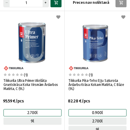
Preces nav noliktavā
(1)
(1)
Tikkurila Ultra Primer Akrilāta
Tikkurila Pika-Teho Eļļu Saturoša
Gruntskrāsa Koka Virsmām Ārdarbos
Ārdarbu Krāsa Kokam Matēta, C Bāze
Matēta, C (9L)
(9L)
95.59 €/pcs
82.28 €/pcs
2.700l
0.900l
9l
2.700l
9l