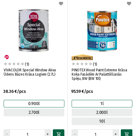
(1)
(1)
VIVACOLOR Special Window Akva
PINOTEX Wood Paint Extreme Krāsa
Ūdens Bāzes Krāsa Logiem (2.7L)
Koka Fasādēm Ar Pašattīrīšanās
Spēju, BW (BW 10l)
38.36 €/pcs
95.59 €/pcs
0.900l
1l
2.700l
2.000l
10l