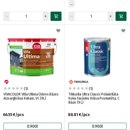
(1)
(1)
VIVACOLOR Villa Ultima Ūdens Bāzes
Tikkurila Ultra Classic Poliakrilāta
Aizsargkrāsa Kokam, VC (9L)
Koka Fasādes Krāsa Pusmatēta, C
Bāze (9 L)
66.55 €/pcs
88.81 €/pcs
0.900l
0.900l