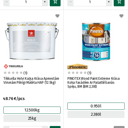
(1)
(1)
Tikkurila Holvi Kaļķa Krāsa Apmestām
PINOTEX Wood Paint Extreme Krāsa
Virsmām Pilnīgi Matēta HAP (12.5kg)
Koka Fasādēm Ar Pašattīrīšanās
Spēju, BM (BM 2,38l)
48.76 €/pcs
0.950l
12.500kg
2.380l
25kg