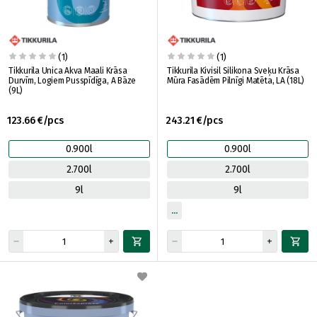
(1)
(1)
Tikkurila Unica Akva Maali Krāsa
Tikkurila Kivisil Silikona Sveķu Krāsa
Durvīm, Logiem Pusspīdīga, A Bāze
Mūra Fasādēm Pilnīgi Matēta, LA (18L)
(9L)
123.66 €/pcs
243.21 €/pcs
0.900l
0.900l
2.700l
2.700l
9l
9l