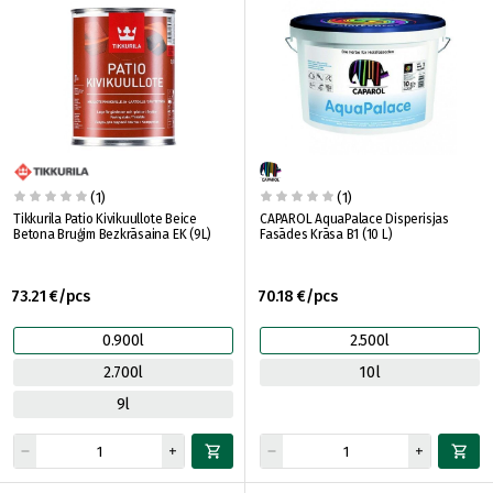
(1)
(1)
Tikkurila Patio Kivikuullote Beice
CAPAROL AquaPalace Disperisjas
Betona Bruģim Bezkrāsaina EK (9L)
Fasādes Krāsa B1 (10 L)
73.21 €/pcs
70.18 €/pcs
0.900l
2.500l
2.700l
10l
9l