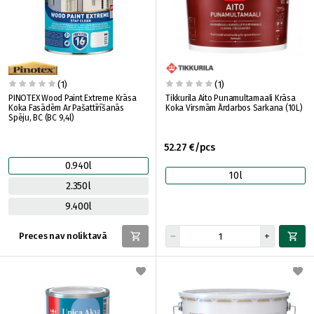
(1)
(1)
PINOTEX Wood Paint Extreme Krāsa
Tikkurila Aito Punamultamaali Krāsa
Koka Fasādēm Ar Pašattīrīšanās
Koka Virsmām Ārdarbos Sarkana (10L)
Spēju, BC (BC 9,4l)
52.27 €/pcs
0.940l
10l
2.350l
9.400l
Preces nav noliktavā