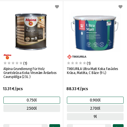
(1)
(1)
Alpina Grundierung Für Holz
TIKKURILA Ultra Matt Koka Fasādes
Gruntskrāsa Koka Virsmām Ārdarbos
Krāsa, Matēta, C Bāze (9 L)
Caurspīdīga (2.5L )
13.31 €/pcs
88.33 €/pcs
0.750l
0.900l
2.500l
2.700l
9l