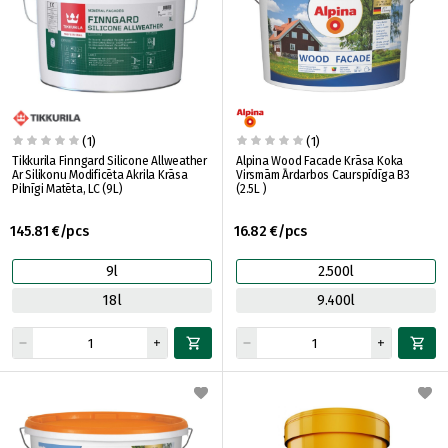
(1)
(1)
Tikkurila Finngard Silicone Allweather
Alpina Wood Facade Krāsa Koka
Ar Silikonu Modificēta Akrila Krāsa
Virsmām Ārdarbos Caurspīdīga B3
Pilnīgi Matēta, LC (9L)
(2.5L )
145.81 €/pcs
16.82 €/pcs
9l
2.500l
18l
9.400l