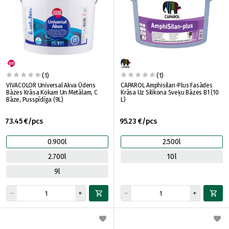
(1)
(1)
VIVACOLOR Universal Akva Ūdens
CAPAROL Amphisilan-Plus Fasādes
Bāzes Krāsa Kokam Un Metālam, C
Krāsa Uz Silikona Sveķu Bāzes B1 (10
Bāze, Pusspīdīga (9L)
L)
73.45 €/pcs
95.23 €/pcs
0.900l
2.500l
2.700l
10l
9l