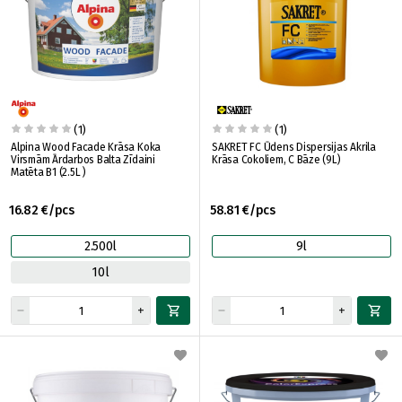
(1)
(1)
Alpina Wood Facade Krāsa Koka
SAKRET FC Ūdens Dispersijas Akrila
Virsmām Ārdarbos Balta Zīdaini
Krāsa Cokoliem, C Bāze (9L)
Matēta B1 (2.5L )
16.82 €/pcs
58.81 €/pcs
2.500l
9l
10l