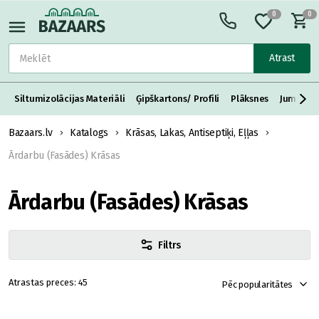
0
0
Atrast
Siltumizolācijas Materiāli
Ģipškartons/ Profili
Plāksnes
Jumta S
Bazaars.lv
Katalogs
Krāsas, Lakas, Antiseptiķi, Eļļas
Ārdarbu (Fasādes) Krāsas
Ārdarbu (Fasādes) Krāsas
Filtrs
45
Pēc popularitātes