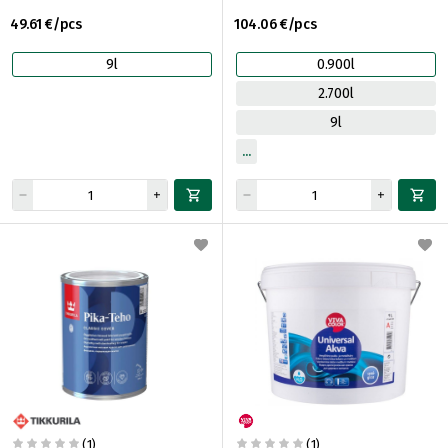
49.61 €/pcs
104.06 €/pcs
9l
0.900l
2.700l
9l
(1)
(1)