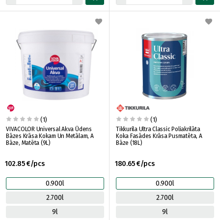
(1)
(1)
VIVACOLOR Universal Akva Ūdens
Tikkurila Ultra Classic Poliakrilāta
Bāzes Krāsa Kokam Un Metālam, A
Koka Fasādes Krāsa Pusmatēta, A
Bāze, Matēta (9L)
Bāze (18L)
102.85 €/pcs
180.65 €/pcs
0.900l
0.900l
2.700l
2.700l
9l
9l