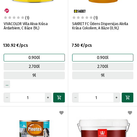
(1)
(1)
VIVACOLOR Villa Akva Krāsa
SAKRET FC Ūdens Dispersijas Akrila
Ārdarbiem, C Bāze (9L)
Krāsa Cokoliem, A Bāze (0,9L)
130.92 €/pcs
7.50 €/pcs
0.900l
0.900l
2.700l
2.700l
9l
9l