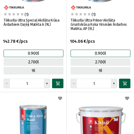
(1)
(1)
Tikkurila Ultra Special Akrilāta Krāsa
Tikkurila Ultra Primer Akrilāta
Ārdarbiem Daļēji Matēta A (9L)
Gruntskrāsa Koka Virsmām Ārdarbos
Matēta, AP (9L)
142.78 €/pcs
104.06 €/pcs
0.900l
0.900l
2.700l
2.700l
9l
9l