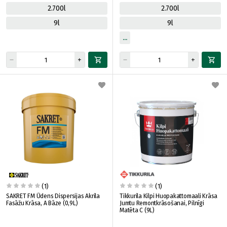
2.700l
2.700l
9l
9l
(1)
(1)
SAKRET FM Ūdens Dispersijas Akrila
Tikkurila Kilpi Huopakattomaali Krāsa
Fasāžu Krāsa, A Bāze (0,9L)
Jumtu Remontkrāsošanai, Pilnīgi
Matēta C (9L)